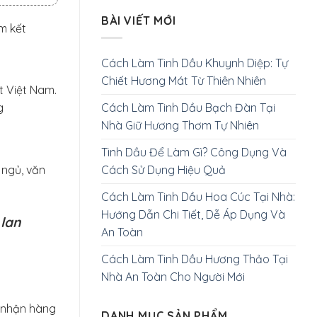
BÀI VIẾT MỚI
m kết
Cách Làm Tinh Dầu Khuynh Diệp: Tự
Chiết Hương Mát Từ Thiên Nhiên
t Việt Nam.
Cách Làm Tinh Dầu Bạch Đàn Tại
g
Nhà Giữ Hương Thơm Tự Nhiên
Tinh Dầu Để Làm Gì? Công Dụng Và
Cách Sử Dụng Hiệu Quả
 ngủ, văn
Cách Làm Tinh Dầu Hoa Cúc Tại Nhà:
Hướng Dẫn Chi Tiết, Dễ Áp Dụng Và
 lan
An Toàn
Cách Làm Tinh Dầu Hương Thảo Tại
Nhà An Toàn Cho Người Mới
i nhận hàng
DANH MỤC SẢN PHẨM