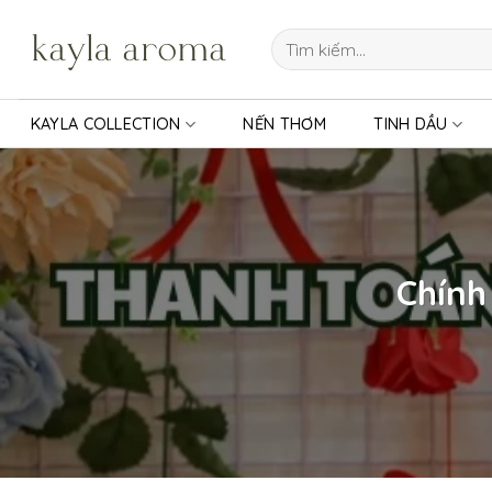
Bỏ
qua
Tìm
kiếm:
nội
dung
KAYLA COLLECTION
NẾN THƠM
TINH DẦU
Chính