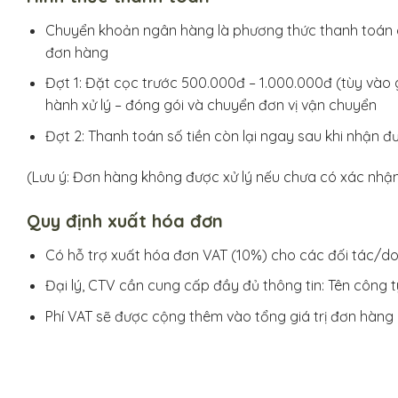
Chuyển khoản ngân hàng là phương thức thanh toán c
đơn hàng
Đợt 1: Đặt cọc trước 500.000đ – 1.000.000đ (tùy vào 
hành xử lý – đóng gói và chuyển đơn vị vận chuyển
Đợt 2: Thanh toán số tiền còn lại ngay sau khi nhận 
(Lưu ý: Đơn hàng không được xử lý nếu chưa có xác nhận ti
Quy định xuất hóa đơn
Có hỗ trợ xuất hóa đơn VAT (10%) cho các đối tác/d
Đại lý, CTV cần cung cấp đầy đủ thông tin: Tên công t
Phí VAT sẽ được cộng thêm vào tổng giá trị đơn hàng