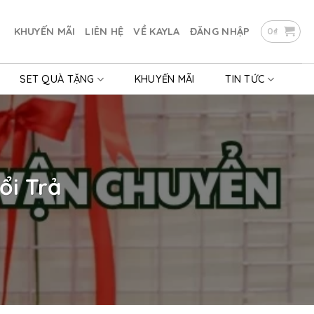
KHUYẾN MÃI
LIÊN HỆ
VỀ KAYLA
ĐĂNG NHẬP
0
₫
SET QUÀ TẶNG
KHUYẾN MÃI
TIN TỨC
ổi Trả