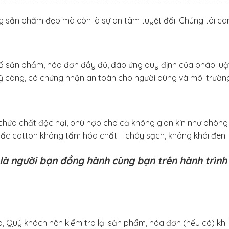
ng sản phẩm đẹp mà còn là sự an tâm tuyệt đối.
Chúng tôi ca
bố sản phẩm, hóa đơn đầy đủ, đáp ứng quy định của pháp luậ
kỹ càng, có chứng nhận an toàn cho người dùng và môi trườn
chứa chất độc hại, phù hợp cho cả không gian kín như phòng
bấc cotton không tẩm hóa chất – cháy sạch, không khói đen
là người bạn đồng hành cùng bạn trên hành trình
, Quý khách nên kiểm tra lại sản phẩm, hóa đơn (nếu có) kh