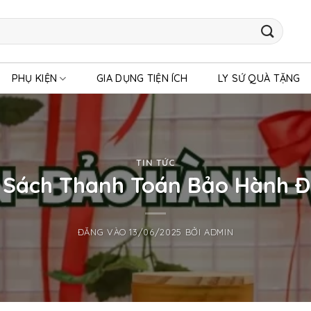
PHỤ KIỆN
GIA DỤNG TIỆN ÍCH
LY SỨ QUÀ TẶNG
TIN TỨC
 Sách Thanh Toán Bảo Hành Đ
ĐĂNG VÀO
13/06/2025
BỞI
ADMIN