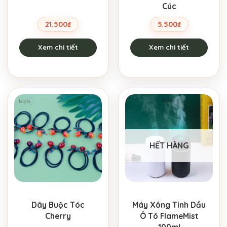
Cúc
21.500
₫
5.500
₫
Xem chi tiết
Xem chi tiết
HẾT HÀNG
Dây Buộc Tóc
Máy Xông Tinh Dầu
Cherry
Ô Tô FlameMist
100ml