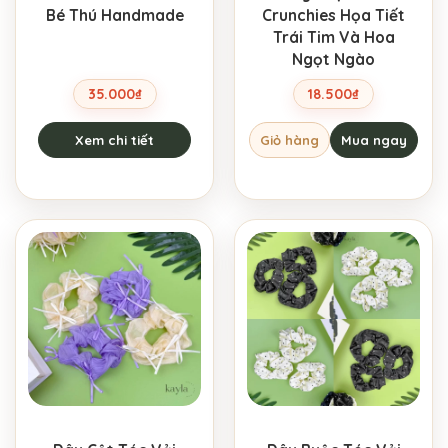
Bé Thú Handmade
Crunchies Họa Tiết
Trái Tim Và Hoa
Ngọt Ngào
35.000
₫
18.500
₫
Xem chi tiết
Giỏ hàng
Mua ngay