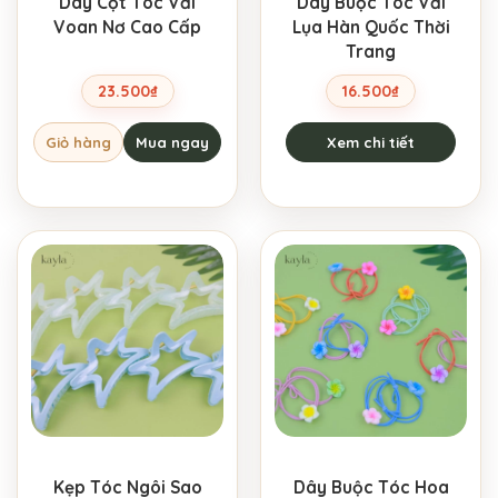
Dây Cột Tóc Vải
Dây Buộc Tóc Vải
Voan Nơ Cao Cấp
Lụa Hàn Quốc Thời
Trang
23.500
₫
16.500
₫
Giỏ hàng
Mua ngay
Xem chi tiết
Kẹp Tóc Ngôi Sao
Dây Buộc Tóc Hoa