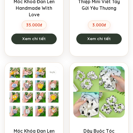
Móc Khoá Đan Len
Thiệp Mini Viết Tay
Handmade With
Gửi Yêu Thương
Love
35.000
₫
3.000
₫
Xem chi tiết
Xem chi tiết
Móc Khóa Đan Len
Dây Buộc Tóc