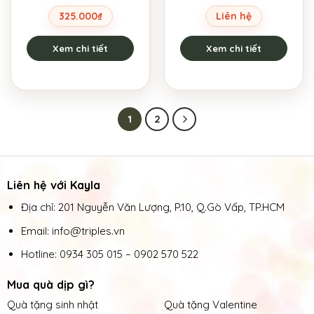
325.000
₫
Liên hệ
Xem chi tiết
Xem chi tiết
1
2
Liên hệ với Kayla
Địa chỉ: 201 Nguyễn Văn Lượng, P.10, Q.Gò Vấp, TP.HCM
Email: info@triples.vn
Hotline:
0934 305 015
–
0902 570 522
Mua quà dịp gì?
Quà tặng sinh nhật
Quà tặng Valentine