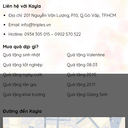
Liên hệ với Kayla
Địa chỉ: 201 Nguyễn Văn Lượng, P.10, Q.Gò Vấp, TP.HCM
Email: info@triples.vn
Hotline:
0934 305 015
–
0902 570 522
Mua quà dịp gì?
Quà tặng sinh nhật
Quà tặng Valentine
Quà tặng tốt nghiệp
Quà tặng 08.03
Quà tặng ngày cưới
Quà tặng 20.10
Quà tặng tân gia
Quà tặng 20.11
Quà tặng khai trương
Quà tặng Giáng Sinh
Đường đến Kayla