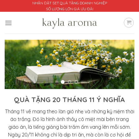
Bỏ
NHẬN ĐẶT SET QUÀ TẶNG DOANH NGHIỆP
SỐ LƯỢNG LỚN GIÁ ƯU ĐÃI
qua
nội
dung
QUÀ TẶNG 20 THÁNG 11 Ý NGHĨA
Tháng 11 về mang theo làn gió nhẹ và những kỷ niệm thời
áo trắng. Đó là hình ảnh thầy cô miệt mài bên trang
giáo án, là tiếng giảng bài trầm ấm vang lên mỗi sớm.
Ngày 20/11 không chỉ là dịp tri ân, mà còn là cơ hội để