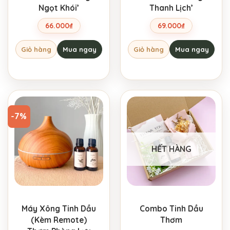
Ngọt Khói’
Thanh Lịch’
66.000
₫
69.000
₫
Giỏ hàng
Mua ngay
Giỏ hàng
Mua ngay
-7%
HẾT HÀNG
Máy Xông Tinh Dầu
Combo Tinh Dầu
(Kèm Remote)
Thơm