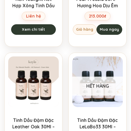
Hợp Xông Tinh Dầu
Hương Hoa Dịu Êm
Liên hệ
213.000
₫
Xem chi tiết
Giỏ hàng
Mua ngay
HẾT HÀNG
Tinh Dầu Đậm Đặc
Tinh Dầu Đậm Đặc
Leather Oak 30Ml –
LeLaBo33 30Ml –