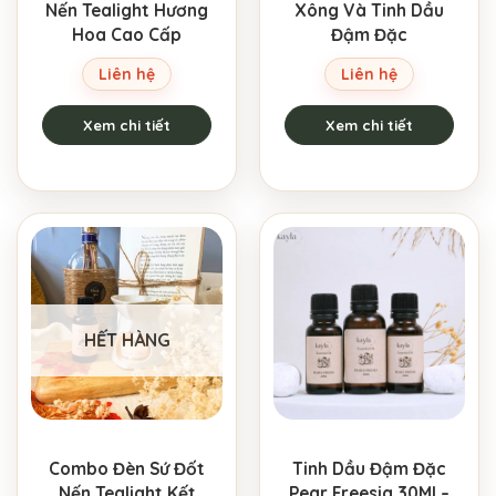
Nến Tealight Hương
Xông Và Tinh Dầu
Hoa Cao Cấp
Đậm Đặc
Liên hệ
Liên hệ
Xem chi tiết
Xem chi tiết
HẾT HÀNG
Combo Đèn Sứ Đốt
Tinh Dầu Đậm Đặc
Nến Tealight Kết
Pear Freesia 30Ml –