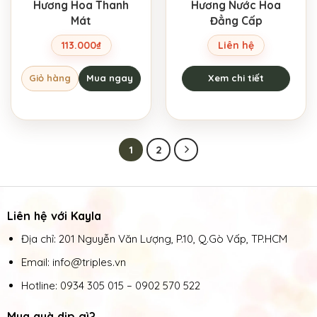
Hương Hoa Thanh
Hương Nước Hoa
Mát
Đẳng Cấp
113.000
₫
Liên hệ
Giỏ hàng
Mua ngay
Xem chi tiết
1
2
Liên hệ với Kayla
Địa chỉ: 201 Nguyễn Văn Lượng, P.10, Q.Gò Vấp, TP.HCM
Email: info@triples.vn
Hotline:
0934 305 015
–
0902 570 522
Mua quà dịp gì?