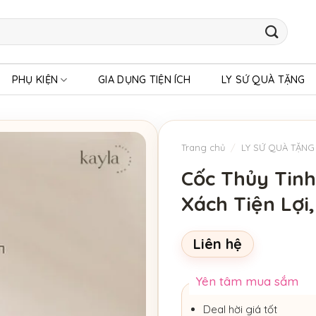
PHỤ KIỆN
GIA DỤNG TIỆN ÍCH
LY SỨ QUÀ TẶNG
Trang chủ
/
LY SỨ QUÀ TẶNG
Cốc Thủy Tinh
Xách Tiện Lợi
Liên hệ
Yên tâm mua sắm
Deal hời giá tốt