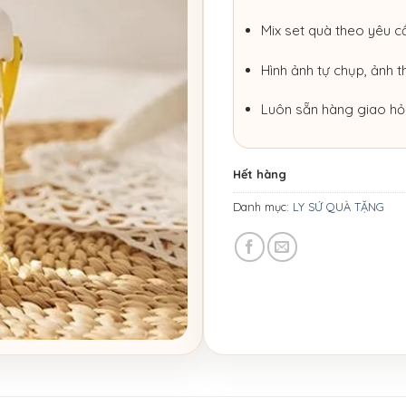
Mix set quà theo yêu c
Hình ảnh tự chụp, ảnh t
Luôn sẵn hàng giao hỏ
Hết hàng
Danh mục:
LY SỨ QUÀ TẶNG