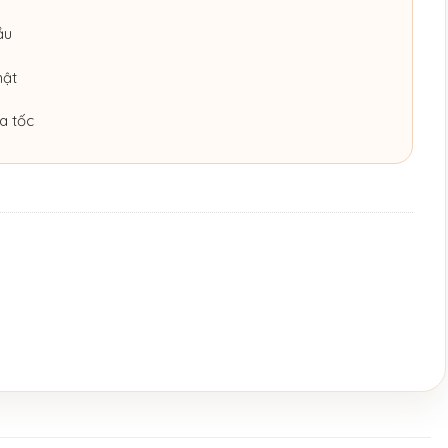
ầu
hật
a tốc