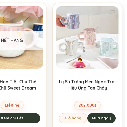
HẾT HÀNG
 Hoạ Tiết Chú Thỏ
Ly Sứ Tráng Men Ngọc Trai
Chữ Sweet Dream
Hiệu Ứng Tan Chảy
Liên hệ
202.000
₫
Xem chi tiết
Giỏ hàng
Mua ngay