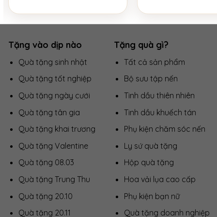
Tặng vào dịp nào
Tặng quà gì?
Quà tặng sinh nhật
Tất cả sản phẩm
Quà tặng tốt nghiệp
Bộ sưu tập nến
Quà tặng ngày cưới
Tinh dầu thiên nhiên
Quà tặng tân gia
Tinh dầu khuếch tán
Quà tặng khai trương
Phụ kiện chăm sóc nến
Quà tặng Valentine
Ly sứ quà tặng
Quà tặng 08.03
Hộp quà tặng
Quà tặng Trung Thu
Hoa vải lụa cao cấp
Quà tặng 20.10
Phụ kiện bạn nữ
Quà tặng 20.11
Quà tặng doanh nghiệp