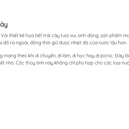
cây
Với thiết kế họa tiết trái cây tươi vui, sinh động, sản phẩm m
 đổ ra ngoài, đồng thời giữ được nhiệt độ của nước lâu hơn.
g mang theo khi di chuyển, đi làm, đi học hay đi picnic. Đây 
ết nhỏ. Cốc thủy tinh này không chỉ phù hợp cho các loại nư