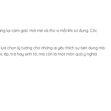
ang lại cảm giác mới mẻ và thú vị mỗi khi sử dụng. Cốc
là lựa chọn lý tưởng cho những ai yêu thích sự tiện dụng mà
ớc ép, trà hay sinh tố, mà còn là một món quà ý nghĩa