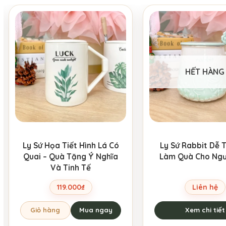
HẾT HÀNG
Ly Sứ Họa Tiết Hình Lá Có
Ly Sứ Rabbit Dễ 
Quai – Quà Tặng Ý Nghĩa
Làm Quà Cho Ngư
Và Tinh Tế
119.000
₫
Liên hệ
Giỏ hàng
Mua ngay
Xem chi tiết