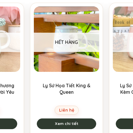
HẾT HÀNG
Thương
Ly Sứ Họa Tiết King &
Ly Sứ
ời Yêu
Queen
Kèm 
Liên hệ
Xem chi tiết