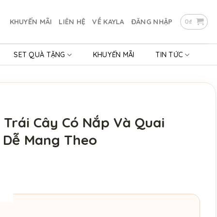
KHUYẾN MÃI
LIÊN HỆ
VỀ KAYLA
ĐĂNG NHẬP
0
₫
SET QUÀ TẶNG
KHUYẾN MÃI
TIN TỨC
 Trái Cây Có Nắp Và Quai
, Dễ Mang Theo