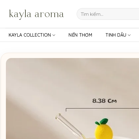
Bỏ
qua
Tìm
kiếm:
nội
dung
KAYLA COLLECTION
NẾN THƠM
TINH DẦU