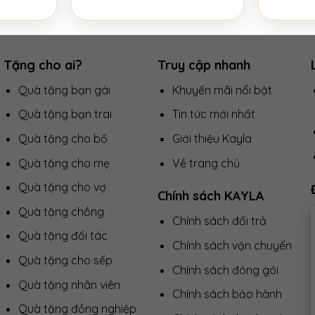
Tặng cho ai?
Truy cập nhanh
Quà tặng bạn gái
Khuyến mãi nổi bật
Quà tặng bạn trai
Tin tức mới nhất
Quà tặng cho bố
Giới thiệu Kayla
Quà tặng cho mẹ
Về trang chủ
Quà tặng cho vợ
Chính sách KAYLA
Quà tặng chồng
Chính sách đổi trả
Quà tặng đối tác
Chính sách vận chuyển
Quà tặng cho sếp
Chính sách đóng gói
Quà tặng nhân viên
Chính sách bảo hành
Quà tặng đồng nghiệp