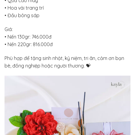
• Quả cầu mây
• Hoa vải trang trí
• Đầu bông sáp
Giá:
• Nến 130gr: 746.000đ
• Nến 220gr: 816.000đ
Phù hợp để tặng sinh nhật, kỷ niệm, tri ân, cảm ơn bạn
bè, đồng nghiệp hoặc người thương. 💝