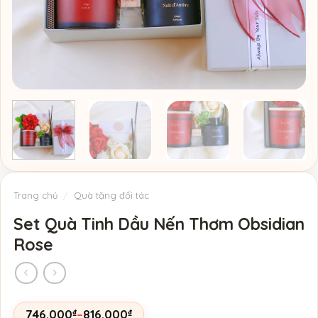
Trang chủ
/
Quà tặng đối tác
Set Quà Tinh Dầu Nến Thơm Obsidian
Rose
746.000
₫
–
816.000
₫