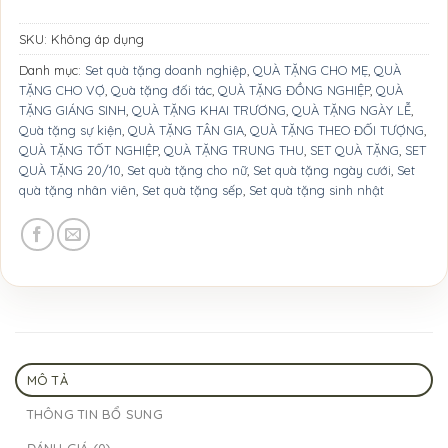
SKU:
Không áp dụng
Danh mục:
Set quà tặng doanh nghiệp
,
QUÀ TẶNG CHO MẸ
,
QUÀ
TẶNG CHO VỢ
,
Quà tặng đối tác
,
QUÀ TẶNG ĐỒNG NGHIỆP
,
QUÀ
TẶNG GIÁNG SINH
,
QUÀ TẶNG KHAI TRƯƠNG
,
QUÀ TẶNG NGÀY LỄ
,
Quà tặng sự kiện
,
QUÀ TẶNG TÂN GIA
,
QUÀ TẶNG THEO ĐỐI TƯỢNG
,
QUÀ TẶNG TỐT NGHIỆP
,
QUÀ TẶNG TRUNG THU
,
SET QUÀ TẶNG
,
SET
QUÀ TẶNG 20/10
,
Set quà tặng cho nữ
,
Set quà tặng ngày cưới
,
Set
quà tặng nhân viên
,
Set quà tặng sếp
,
Set quà tặng sinh nhật
MÔ TẢ
THÔNG TIN BỔ SUNG