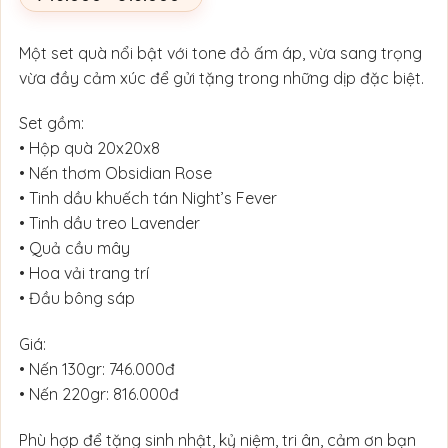
Khoảng
giá:
từ
746.000₫
Một set quà nổi bật với tone đỏ ấm áp, vừa sang trọng
đến
vừa đầy cảm xúc để gửi tặng trong những dịp đặc biệt.
816.000₫
Set gồm:
• Hộp quà 20x20x8
• Nến thơm Obsidian Rose
• Tinh dầu khuếch tán Night’s Fever
• Tinh dầu treo Lavender
• Quả cầu mây
• Hoa vải trang trí
• Đầu bông sáp
Giá:
• Nến 130gr: 746.000đ
• Nến 220gr: 816.000đ
Phù hợp để tặng sinh nhật, kỷ niệm, tri ân, cảm ơn bạn