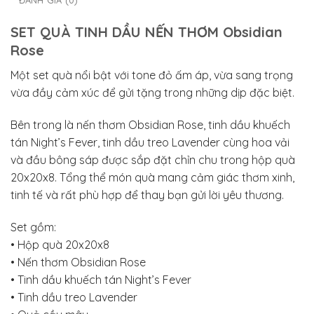
ĐÁNH GIÁ (0)
SET QUÀ TINH DẦU NẾN THƠM Obsidian
Rose
Một set quà nổi bật với tone đỏ ấm áp, vừa sang trọng
vừa đầy cảm xúc để gửi tặng trong những dịp đặc biệt.
Bên trong là nến thơm Obsidian Rose, tinh dầu khuếch
tán Night’s Fever, tinh dầu treo Lavender cùng hoa vải
và đầu bông sáp được sắp đặt chỉn chu trong hộp quà
20x20x8. Tổng thể món quà mang cảm giác thơm xinh,
tinh tế và rất phù hợp để thay bạn gửi lời yêu thương.
Set gồm:
• Hộp quà 20x20x8
• Nến thơm Obsidian Rose
• Tinh dầu khuếch tán Night’s Fever
• Tinh dầu treo Lavender