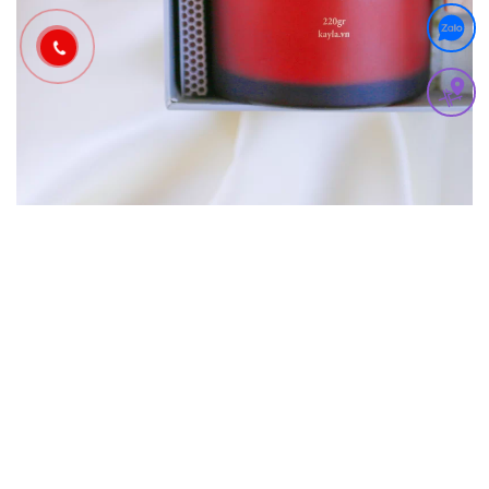
SẢN PHẨM TƯƠNG TỰ
HẾT HÀNG