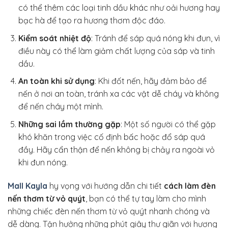
có thể thêm các loại tinh dầu khác như oải hương hay
bạc hà để tạo ra hương thơm độc đáo.
Kiểm soát nhiệt độ
: Tránh để sáp quá nóng khi đun, vì
điều này có thể làm giảm chất lượng của sáp và tinh
dầu.
An toàn khi sử dụng
: Khi đốt nến, hãy đảm bảo để
nến ở nơi an toàn, tránh xa các vật dễ cháy và không
để nến cháy một mình.
Những sai lầm thường gặp
: Một số người có thể gặp
khó khăn trong việc cố định bấc hoặc đổ sáp quá
đầy. Hãy cẩn thận để nến không bị chảy ra ngoài vỏ
khi đun nóng.
Mall Kayla
hy vọng với hướng dẫn chi tiết
cách làm đèn
nến thơm từ vỏ quýt
, bạn có thể tự tay làm cho mình
những chiếc đèn nến thơm từ vỏ quýt nhanh chóng và
dễ dàng. Tận hưởng những phút giây thư giãn với hương