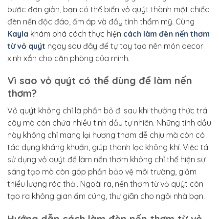
bước đơn giản, bạn có thể biến vỏ quýt thành một chiếc
đèn nến độc đáo, ấm áp và đầy tính thẩm mỹ. Cùng
Kayla
khám phá cách thực hiện
cách làm đèn nến thơm
từ vỏ quýt
ngay sau đây để tự tay tạo nên món decor
xinh xắn cho căn phòng của mình.
Vì sao vỏ quýt có thể dùng để làm nến
thơm?
Vỏ quýt không chỉ là phần bỏ đi sau khi thưởng thức trái
cây mà còn chứa nhiều tinh dầu tự nhiên. Những tinh dầu
này không chỉ mang lại hương thơm dễ chịu mà còn có
tác dụng kháng khuẩn, giúp thanh lọc không khí. Việc tái
sử dụng vỏ quýt để làm nến thơm không chỉ thể hiện sự
sáng tạo mà còn góp phần bảo vệ môi trường, giảm
thiểu lượng rác thải. Ngoài ra, nến thơm từ vỏ quýt còn
tạo ra không gian ấm cúng, thư giãn cho ngôi nhà bạn.
Hướng dẫn cách làm đèn nến thơm từ vỏ