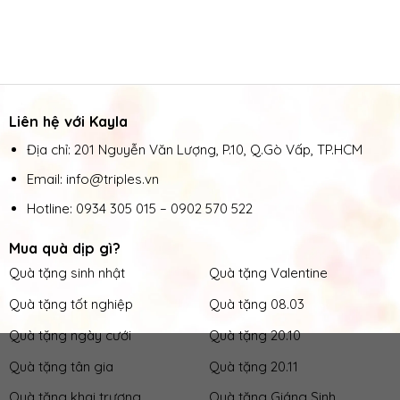
Liên hệ với Kayla
Địa chỉ: 201 Nguyễn Văn Lượng, P.10, Q.Gò Vấp, TP.HCM
Email: info@triples.vn
Hotline:
0934 305 015
–
0902 570 522
Mua quà dịp gì?
Quà tặng sinh nhật
Quà tặng Valentine
Quà tặng tốt nghiệp
Quà tặng 08.03
Quà tặng ngày cưới
Quà tặng 20.10
Quà tặng tân gia
Quà tặng 20.11
Quà tặng khai trương
Quà tặng Giáng Sinh