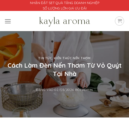
Bỏ
NHẬN ĐẶT SET QUÀ TẶNG DOANH NGHIỆP
SỐ LƯỢNG LỚN GIÁ ƯU ĐÃI
qua
nội
dung
TIN TỨC
,
KIẾN THỨC NẾN THƠM
Cách Làm Đèn Nến Thơm Từ Vỏ Quýt
Tại Nhà
ĐĂNG VÀO
02/03/2026
BỞI
ADMIN