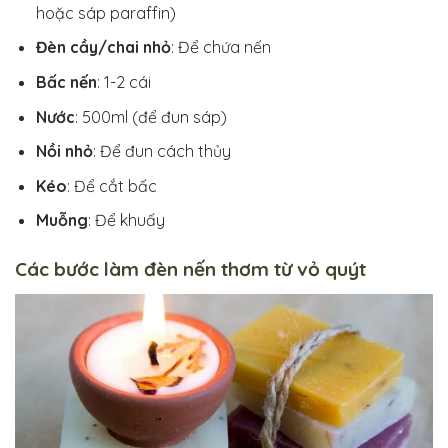
hoặc sáp paraffin)
Đèn cầy/chai nhỏ
: Để chứa nến
Bấc nến
: 1-2 cái
Nước
: 500ml (để đun sáp)
Nồi nhỏ
: Để đun cách thủy
Kéo
: Để cắt bấc
Muỗng
: Để khuấy
Các bước làm đèn nến thơm từ vỏ quýt