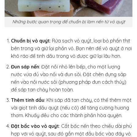
Những bước quan trọng để chuẩn bị làm nến từ vỏ quýt
Chuẩn bị vỏ quýt
: Rửa sạch vỏ quýt, loại bỏ phần thịt
bên trong và giữ lại phần vỏ. Bạn nên để vỏ quýt ở nơi
khô ráo để tinh dầu trong vỏ được giữ lại lâu hơn.
Đun sáp nến
: Đặt nồi nhỏ lên bếp, cho một lượng
nước vừa đủ vào nồi và đun sôi. Đặt chén đựng sáp
nến vào nồi nước sôi (phương pháp đun cách thủy)
để sáp tan chảy hoàn toàn.
Thêm tinh dầu
: Khi sáp đã tan chảy, có thể thêm một
vài giọt tinh dầu quýt (nếu có) để tăng cường hương
thơm. Khuấy đều cho các thành phần hòa quyện.
Đặt bấc vào vỏ quýt
: Cắt bấc nến theo chiều dài phù
hợp với vỏ quýt, sau đó gắn một đầu bấc vào đáy vỏ