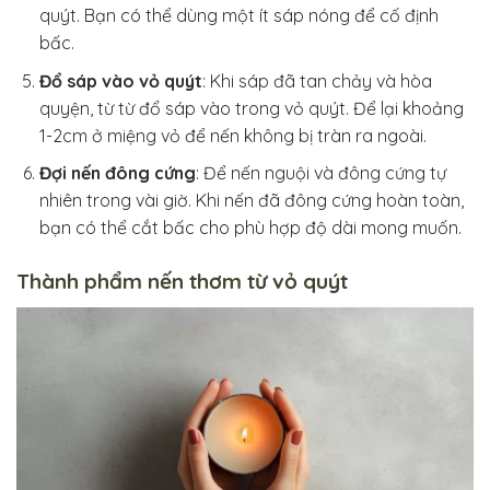
quýt. Bạn có thể dùng một ít sáp nóng để cố định
bấc.
Đổ sáp vào vỏ quýt
: Khi sáp đã tan chảy và hòa
quyện, từ từ đổ sáp vào trong vỏ quýt. Để lại khoảng
1-2cm ở miệng vỏ để nến không bị tràn ra ngoài.
Đợi nến đông cứng
: Để nến nguội và đông cứng tự
nhiên trong vài giờ. Khi nến đã đông cứng hoàn toàn,
bạn có thể cắt bấc cho phù hợp độ dài mong muốn.
Thành phẩm nến thơm từ vỏ quýt