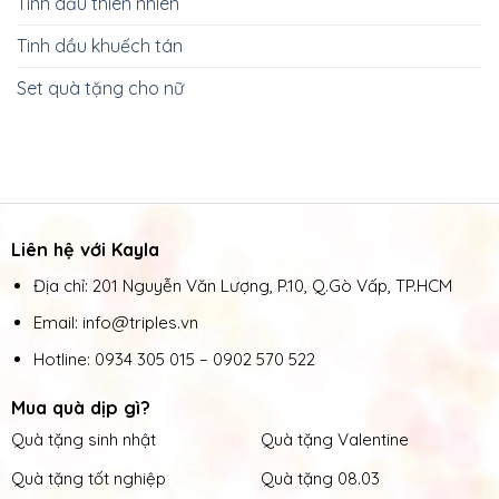
Tinh dầu thiên nhiên
Tinh dầu khuếch tán
Set quà tặng cho nữ
Liên hệ với Kayla
Địa chỉ: 201 Nguyễn Văn Lượng, P.10, Q.Gò Vấp, TP.HCM
Email: info@triples.vn
Hotline:
0934 305 015
–
0902 570 522
Mua quà dịp gì?
Quà tặng sinh nhật
Quà tặng Valentine
Quà tặng tốt nghiệp
Quà tặng 08.03