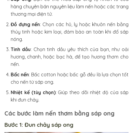
hàng chuyên bán nguyên liệu làm nến hoặc các trang
thương mại điện tử.
Đồ đựng nến
: Chọn các hũ, ly hoặc khuôn nến bằng
thủy tinh hoặc kim loại, đảm bảo an toàn khi đổ sáp
nóng.
Tinh dầu
: Chọn tinh dầu yêu thích của bạn, như oải
hương, chanh, hoặc bạc hà, để tạo hương thơm cho
nến.
Bấc nến
: Bấc cotton hoặc bấc gỗ đều là lựa chọn tốt
cho nến từ sáp ong.
Nhiệt kế (tùy chọn)
: Giúp theo dõi nhiệt độ của sáp
khi đun chảy.
Các bước làm nến thơm bằng sáp ong
Bước 1: Đun chảy sáp ong