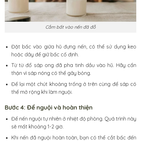
Cắm bất vào nến đã đỗ
Đặt bấc vào giữa hũ đựng nến, có thể sử dụng keo
hoặc dây để giữ bấc cố định.
Từ từ đổ sáp ong đã pha tinh dầu vào hũ. Hãy cẩn
thận vì sáp nóng có thể gây bỏng.
Để lại một chút khoảng trống ở trên cùng để sáp có
thể mở rộng khi làm nguội.
Bước 4: Để nguội và hoàn thiện
Để nến nguội tự nhiên ở nhiệt độ phòng. Quá trình này
sẽ mất khoảng 1-2 giờ.
Khi nến đã nguội hoàn toàn, bạn có thể cắt bấc đến