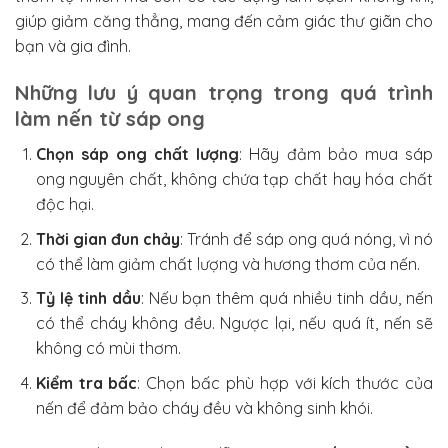
giúp giảm căng thẳng, mang đến cảm giác thư giãn cho
bạn và gia đình.
Những lưu ý quan trọng trong quá trình
làm nến từ sáp ong
Chọn sáp ong chất lượng
: Hãy đảm bảo mua sáp
ong nguyên chất, không chứa tạp chất hay hóa chất
độc hại.
Thời gian đun chảy
: Tránh để sáp ong quá nóng, vì nó
có thể làm giảm chất lượng và hương thơm của nến.
Tỷ lệ tinh dầu
: Nếu bạn thêm quá nhiều tinh dầu, nến
có thể cháy không đều. Ngược lại, nếu quá ít, nến sẽ
không có mùi thơm.
Kiểm tra bấc
: Chọn bấc phù hợp với kích thước của
nến để đảm bảo cháy đều và không sinh khói.