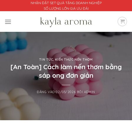
Bỏ
NHẬN ĐẶT SET QUÀ TẶNG DOANH NGHIỆP
SỐ LƯỢNG LỚN GIÁ ƯU ĐÃI
qua
nội
dung
TIN TỨC
,
KIẾN THỨC NẾN THƠM
[An Toàn] Cách làm nến thơm bằng
sáp ong đơn giản
ĐĂNG VÀO
02/03/2026
BỞI
ADMIN