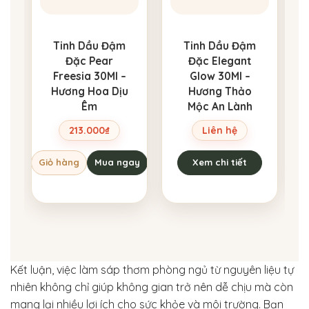
Tinh Dầu Đậm
Tinh Dầu Đậm
Đặc Pear
Đặc Elegant
Freesia 30Ml –
Glow 30Ml –
Hương Hoa Dịu
Hương Thảo
Êm
Mộc An Lành
213.000
₫
Liên hệ
G
Giỏ hàng
Mua ngay
Xem chi tiết
Kết luận, việc làm sáp thơm phòng ngủ từ nguyên liệu tự
nhiên không chỉ giúp không gian trở nên dễ chịu mà còn
mang lại nhiều lợi ích cho sức khỏe và môi trường. Bạn