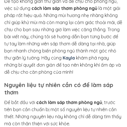
Để tạo không gian thư giãn và dễ chịu cho phòng ngủ,
việc sử dụng
cách làm sáp thơm phòng ngủ
là một giải
pháp rất hiệu quả. Những mùi hương nhẹ nhàng không
chỉ giúp khử mùi mà còn mang lại cảm giác thoải mái, dễ
chịu cho bạn sau những giờ làm việc căng thẳng. Trong
bài viết này, chúng tôi sẽ hướng dẫn bạn từng bước để
tự tay làm những viên sáp thơm dễ dàng tại nhà, giúp
bạn nhanh chóng biến phòng ngủ thành một góc nhỏ
thư giãn lý tưởng. Hãy cùng
Kayla
khám phá ngay
những bí quyết đơn giản để tạo nên không khí ấm áp và
dễ chịu cho căn phòng của mình!
Nguyên liệu tự nhiên cần có để làm sáp
thơm
Để bắt đầu với
cách làm sáp thơm phòng ngủ
, trước
tiên bạn cần chuẩn bị một số nguyên liệu tự nhiên cần
thiết. Những nguyên liệu này không chỉ dễ dàng tìm thấy
mà còn thân thiện với sức khỏe.