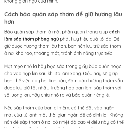
không gian ngủ của mình.
Cách bảo quản sáp thơm để giữ hương lâu
hơn
Bảo quản sáp thơm là một phần quan trọng giúp
cách
làm sáp thơm phòng ngủ
phát huy hiệu quả tối đa. Để
giữ được hương thơm lâu hơn, bạn nên lưu trữ sáp thơm
ở nơi khô ráo, thoáng mát, tránh ánh nắng trực tiếp.
Một mẹo nhỏ là hãy bọc sáp trong giấy bảo quản hoặc
cho vào hộp kín sau khi đã làm xong. Điều này sẽ giúp
hạn chế việc bay hơi tinh dầu, đảm bảo hương thơm vẫn
được lưu giữ tốt nhất. Trường hợp bạn làm sáp thơm với
số lượng lớn, hãy chia nhỏ ra và bảo quản riêng lẻ.
Nếu sáp thơm của bạn bị mềm, có thể đặt vào ngăn
mát của tủ lạnh một thời gian ngắn để cố định lại. Không
nên để sáp thơm ở nơi có nhiệt độ cao vì điều này có thể