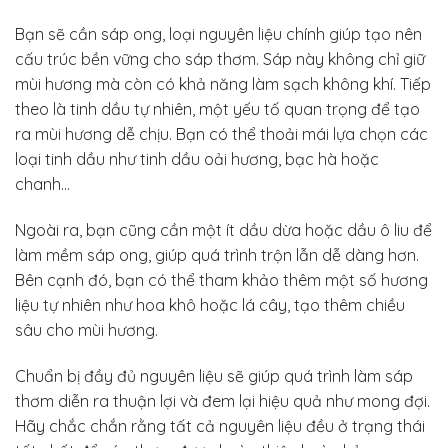
Bạn sẽ cần sáp ong, loại nguyên liệu chính giúp tạo nên
cấu trúc bền vững cho sáp thơm. Sáp này không chỉ giữ
mùi hương mà còn có khả năng làm sạch không khí. Tiếp
theo là tinh dầu tự nhiên, một yếu tố quan trọng để tạo
ra mùi hương dễ chịu. Bạn có thể thoải mái lựa chọn các
loại tinh dầu như tinh dầu oải hương, bạc hà hoặc
chanh…
Ngoài ra, bạn cũng cần một ít dầu dừa hoặc dầu ô liu để
làm mềm sáp ong, giúp quá trình trộn lẫn dễ dàng hơn.
Bên cạnh đó, bạn có thể tham khảo thêm một số hương
liệu tự nhiên như hoa khô hoặc lá cây, tạo thêm chiều
sâu cho mùi hương.
Chuẩn bị đầy đủ nguyên liệu sẽ giúp quá trình làm sáp
thơm diễn ra thuận lợi và đem lại hiệu quả như mong đợi.
Hãy chắc chắn rằng tất cả nguyên liệu đều ở trạng thái