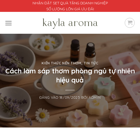
Bỏ
NHẬN ĐẶT SET QUÀ TẶNG DOANH NGHIỆP
SỐ LƯỢNG LỚN GIÁ ƯU ĐÃI
qua
nội
dung
KIẾN THỨC NẾN THƠM
,
TIN TỨC
Cách làm sáp thơm phòng ngủ tự nhiên
hiệu quả
ĐĂNG VÀO
18/09/2025
BỞI
ADMIN