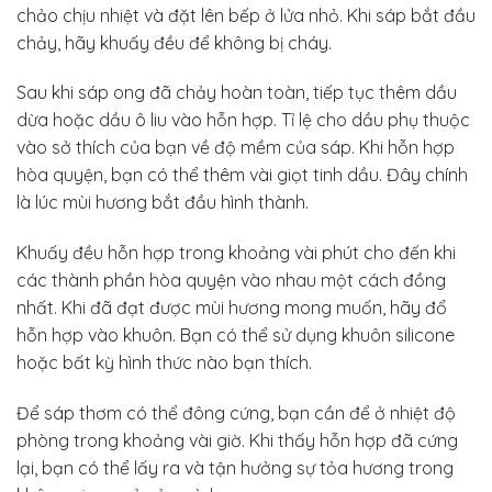
chảo chịu nhiệt và đặt lên bếp ở lửa nhỏ. Khi sáp bắt đầu
chảy, hãy khuấy đều để không bị cháy.
Sau khi sáp ong đã chảy hoàn toàn, tiếp tục thêm dầu
dừa hoặc dầu ô liu vào hỗn hợp. Tỉ lệ cho dầu phụ thuộc
vào sở thích của bạn về độ mềm của sáp. Khi hỗn hợp
hòa quyện, bạn có thể thêm vài giọt tinh dầu. Đây chính
là lúc mùi hương bắt đầu hình thành.
Khuấy đều hỗn hợp trong khoảng vài phút cho đến khi
các thành phần hòa quyện vào nhau một cách đồng
nhất. Khi đã đạt được mùi hương mong muốn, hãy đổ
hỗn hợp vào khuôn. Bạn có thể sử dụng khuôn silicone
hoặc bất kỳ hình thức nào bạn thích.
Để sáp thơm có thể đông cứng, bạn cần để ở nhiệt độ
phòng trong khoảng vài giờ. Khi thấy hỗn hợp đã cứng
lại, bạn có thể lấy ra và tận hưởng sự tỏa hương trong