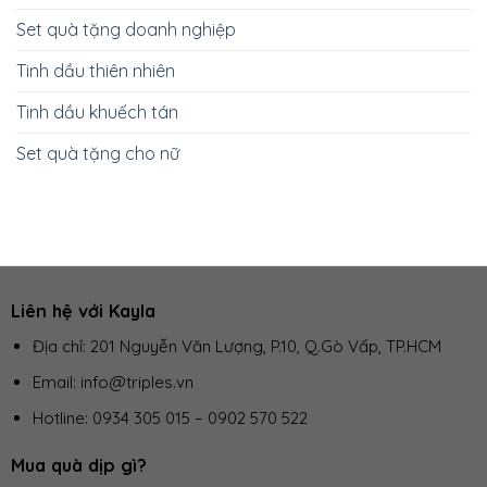
Set quà tặng doanh nghiệp
Tinh dầu thiên nhiên
Tinh dầu khuếch tán
Set quà tặng cho nữ
Liên hệ với Kayla
Địa chỉ: 201 Nguyễn Văn Lượng, P.10, Q.Gò Vấp, TP.HCM
Email: info@triples.vn
Hotline:
0934 305 015
–
0902 570 522
Mua quà dịp gì?