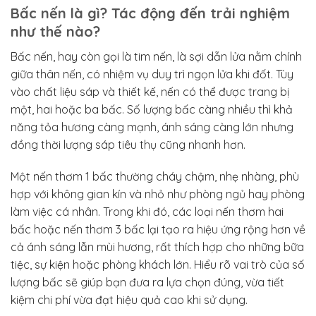
Bấc nến là gì? Tác động đến trải nghiệm
như thế nào?
Bấc nến, hay còn gọi là tim nến, là sợi dẫn lửa nằm chính
giữa thân nến, có nhiệm vụ duy trì ngọn lửa khi đốt. Tùy
vào chất liệu sáp và thiết kế, nến có thể được trang bị
một, hai hoặc ba bấc. Số lượng bấc càng nhiều thì khả
năng tỏa hương càng mạnh, ánh sáng càng lớn nhưng
đồng thời lượng sáp tiêu thụ cũng nhanh hơn.
Một nến thơm 1 bấc thường cháy chậm, nhẹ nhàng, phù
hợp với không gian kín và nhỏ như phòng ngủ hay phòng
làm việc cá nhân. Trong khi đó, các loại nến thơm hai
bấc hoặc nến thơm 3 bấc lại tạo ra hiệu ứng rộng hơn về
cả ánh sáng lẫn mùi hương, rất thích hợp cho những bữa
tiệc, sự kiện hoặc phòng khách lớn. Hiểu rõ vai trò của số
lượng bấc sẽ giúp bạn đưa ra lựa chọn đúng, vừa tiết
kiệm chi phí vừa đạt hiệu quả cao khi sử dụng.