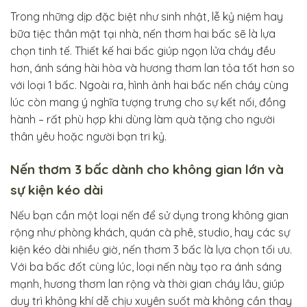
Trong những dịp đặc biệt như sinh nhật, lễ kỷ niệm hay
bữa tiệc thân mật tại nhà, nến thơm hai bấc sẽ là lựa
chọn tinh tế. Thiết kế hai bấc giúp ngọn lửa cháy đều
hơn, ánh sáng hài hòa và hương thơm lan tỏa tốt hơn so
với loại 1 bấc. Ngoài ra, hình ảnh hai bấc nến cháy cùng
lúc còn mang ý nghĩa tượng trưng cho sự kết nối, đồng
hành – rất phù hợp khi dùng làm quà tặng cho người
thân yêu hoặc người bạn tri kỷ.
Nến thơm 3 bấc dành cho không gian lớn và
sự kiện kéo dài
Nếu bạn cần một loại nến để sử dụng trong không gian
rộng như phòng khách, quán cà phê, studio, hay các sự
kiện kéo dài nhiều giờ, nến thơm 3 bấc là lựa chọn tối ưu.
Với ba bấc đốt cùng lúc, loại nến này tạo ra ánh sáng
mạnh, hương thơm lan rộng và thời gian cháy lâu, giúp
duy trì không khí dễ chịu xuyên suốt mà không cần thay