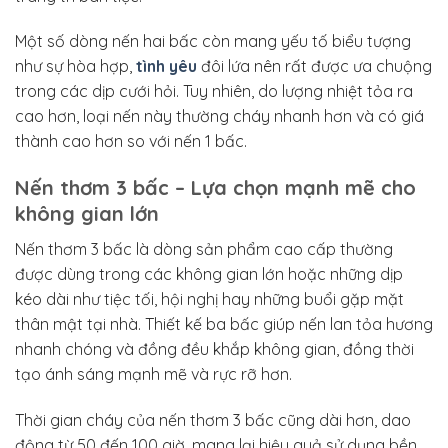
Một số dòng nến hai bấc còn mang yếu tố biểu tượng
như sự hòa hợp,
tình yêu
đôi lứa nên rất được ưa chuộng
trong các dịp cưới hỏi. Tuy nhiên, do lượng nhiệt tỏa ra
cao hơn, loại nến này thường cháy nhanh hơn và có giá
thành cao hơn so với nến 1 bấc.
Nến thơm 3 bấc – Lựa chọn mạnh mẽ cho
không gian lớn
Nến thơm 3 bấc là dòng sản phẩm cao cấp thường
được dùng trong các không gian lớn hoặc những dịp
kéo dài như tiệc tối, hội nghị hay những buổi gặp mặt
thân mật tại nhà. Thiết kế ba bấc giúp nến lan tỏa hương
nhanh chóng và đồng đều khắp không gian, đồng thời
tạo ánh sáng mạnh mẽ và rực rỡ hơn.
Thời gian cháy của nến thơm 3 bấc cũng dài hơn, dao
động từ 50 đến 100 giờ, mang lại hiệu quả sử dụng bền