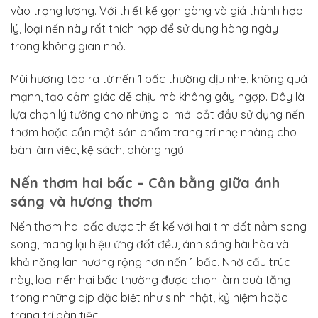
vào trọng lượng. Với thiết kế gọn gàng và giá thành hợp
lý, loại nến này rất thích hợp để sử dụng hàng ngày
trong không gian nhỏ.
Mùi hương tỏa ra từ nến 1 bấc thường dịu nhẹ, không quá
mạnh, tạo cảm giác dễ chịu mà không gây ngợp. Đây là
lựa chọn lý tưởng cho những ai mới bắt đầu sử dụng nến
thơm hoặc cần một sản phẩm trang trí nhẹ nhàng cho
bàn làm việc, kệ sách, phòng ngủ.
Nến thơm hai bấc – Cân bằng giữa ánh
sáng và hương thơm
Nến thơm hai bấc được thiết kế với hai tim đốt nằm song
song, mang lại hiệu ứng đốt đều, ánh sáng hài hòa và
khả năng lan hương rộng hơn nến 1 bấc. Nhờ cấu trúc
này, loại nến hai bấc thường được chọn làm quà tặng
trong những dịp đặc biệt như sinh nhật, kỷ niệm hoặc
trang trí bàn tiệc.