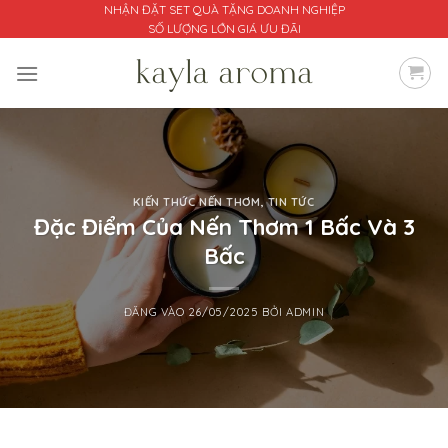
Bỏ
NHẬN ĐẶT SET QUÀ TẶNG DOANH NGHIỆP
SỐ LƯỢNG LỚN GIÁ ƯU ĐÃI
qua
nội
dung
KIẾN THỨC NẾN THƠM
,
TIN TỨC
Đặc Điểm Của Nến Thơm 1 Bấc Và 3
Bấc
ĐĂNG VÀO
26/05/2025
BỞI
ADMIN