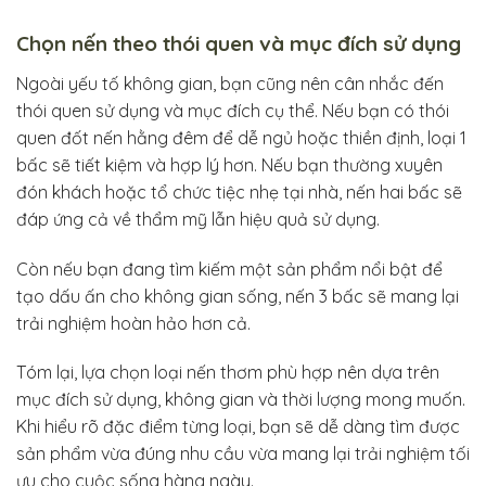
Chọn nến theo thói quen và mục đích sử dụng
Ngoài yếu tố không gian, bạn cũng nên cân nhắc đến
thói quen sử dụng và mục đích cụ thể. Nếu bạn có thói
quen đốt nến hằng đêm để dễ ngủ hoặc thiền định, loại 1
bấc sẽ tiết kiệm và hợp lý hơn. Nếu bạn thường xuyên
đón khách hoặc tổ chức tiệc nhẹ tại nhà, nến hai bấc sẽ
đáp ứng cả về thẩm mỹ lẫn hiệu quả sử dụng.
Còn nếu bạn đang tìm kiếm một sản phẩm nổi bật để
tạo dấu ấn cho không gian sống, nến 3 bấc sẽ mang lại
trải nghiệm hoàn hảo hơn cả.
Tóm lại, lựa chọn loại nến thơm phù hợp nên dựa trên
mục đích sử dụng, không gian và thời lượng mong muốn.
Khi hiểu rõ đặc điểm từng loại, bạn sẽ dễ dàng tìm được
sản phẩm vừa đúng nhu cầu vừa mang lại trải nghiệm tối
ưu cho cuộc sống hàng ngày.