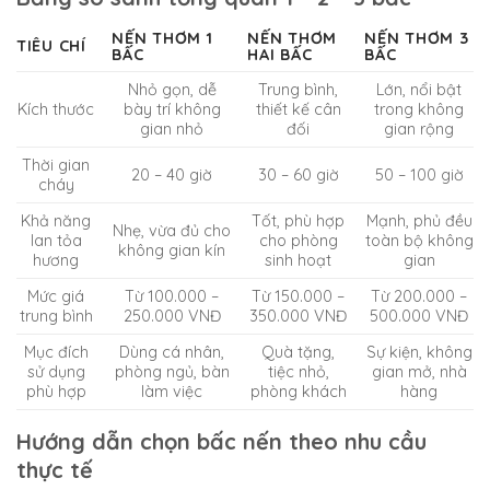
NẾN THƠM 1
NẾN THƠM
NẾN THƠM 3
TIÊU CHÍ
BẤC
HAI BẤC
BẤC
Nhỏ gọn, dễ
Trung bình,
Lớn, nổi bật
Kích thước
bày trí không
thiết kế cân
trong không
gian nhỏ
đối
gian rộng
Thời gian
20 – 40 giờ
30 – 60 giờ
50 – 100 giờ
cháy
Khả năng
Tốt, phù hợp
Mạnh, phủ đều
Nhẹ, vừa đủ cho
lan tỏa
cho phòng
toàn bộ không
không gian kín
hương
sinh hoạt
gian
Mức giá
Từ 100.000 –
Từ 150.000 –
Từ 200.000 –
trung bình
250.000 VNĐ
350.000 VNĐ
500.000 VNĐ
Mục đích
Dùng cá nhân,
Quà tặng,
Sự kiện, không
sử dụng
phòng ngủ, bàn
tiệc nhỏ,
gian mở, nhà
phù hợp
làm việc
phòng khách
hàng
Hướng dẫn chọn bấc nến theo nhu cầu
thực tế