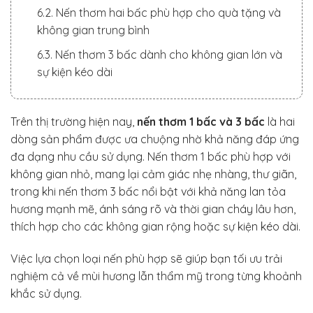
6.2. Nến thơm hai bấc phù hợp cho quà tặng và
không gian trung bình
6.3. Nến thơm 3 bấc dành cho không gian lớn và
sự kiện kéo dài
6.4. Chọn nến theo thói quen và mục đích sử
dụng
Trên thị trường hiện nay,
nến thơm 1 bấc và 3 bấc
là hai
dòng sản phẩm được ưa chuộng nhờ khả năng đáp ứng
đa dạng nhu cầu sử dụng. Nến thơm 1 bấc phù hợp với
không gian nhỏ, mang lại cảm giác nhẹ nhàng, thư giãn,
trong khi nến thơm 3 bấc nổi bật với khả năng lan tỏa
hương mạnh mẽ, ánh sáng rõ và thời gian cháy lâu hơn,
thích hợp cho các không gian rộng hoặc sự kiện kéo dài.
Việc lựa chọn loại nến phù hợp sẽ giúp bạn tối ưu trải
nghiệm cả về mùi hương lẫn thẩm mỹ trong từng khoảnh
khắc sử dụng.