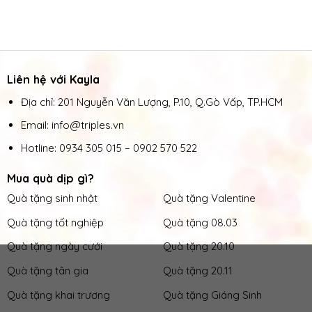
Liên hệ với Kayla
Địa chỉ: 201 Nguyễn Văn Lượng, P.10, Q.Gò Vấp, TP.HCM
Email: info@triples.vn
Hotline:
0934 305 015
–
0902 570 522
Mua quà dịp gì?
Quà tặng sinh nhật
Quà tặng Valentine
Quà tặng tốt nghiệp
Quà tặng 08.03
Quà tặng ngày cưới
Quà tặng 20.10
Quà tặng tân gia
Quà tặng 20.11
Quà tặng khai trương
Quà tặng Giáng Sinh