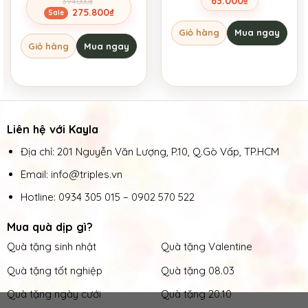
63.000
₫
394.000
₫
Giá
Giá
275.800
₫
gốc
hiện
Giỏ hàng
Mua ngay
là:
tại
Giỏ hàng
Mua ngay
394.000₫.
là:
275.800₫.
Liên hệ với Kayla
Địa chỉ: 201 Nguyễn Văn Lượng, P.10, Q.Gò Vấp, TP.HCM
Email: info@triples.vn
Hotline:
0934 305 015
–
0902 570 522
Mua quà dịp gì?
Quà tặng sinh nhật
Quà tặng Valentine
Quà tặng tốt nghiệp
Quà tặng 08.03
Quà tặng ngày cưới
Quà tặng 20.10