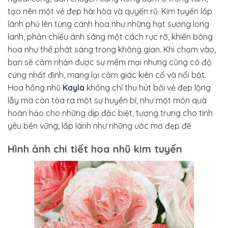
tạo nên một vẻ đẹp hài hòa và quyến rũ. Kim tuyến lấp
lánh phủ lên từng cánh hoa như những hạt sương long
lanh, phản chiếu ánh sáng một cách rực rỡ, khiến bông
hoa như thể phát sáng trong không gian. Khi chạm vào,
bạn sẽ cảm nhận được sự mềm mại nhưng cũng có độ
cứng nhất định, mang lại cảm giác kiên cố và nổi bật.
Hoa hồng nhũ
Kayla
không chỉ thu hút bởi vẻ đẹp lộng
lẫy mà còn tỏa ra một sự huyền bí, như một món quà
hoàn hảo cho những dịp đặc biệt, tượng trưng cho tình
yêu bền vững, lấp lánh như những ước mơ đẹp đẽ
Hình ảnh chi tiết hoa nhũ kim tuyến