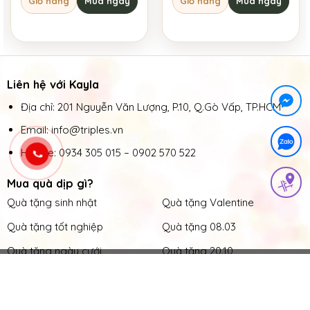
Giỏ hàng
Mua ngay
Giỏ hàng
Mua ngay
Liên hệ với Kayla
Địa chỉ: 201 Nguyễn Văn Lượng, P.10, Q.Gò Vấp, TP.HCM
Email: info@triples.vn
Hotline:
0934 305 015
–
0902 570 522
Mua quà dịp gì?
Quà tặng sinh nhật
Quà tặng Valentine
Quà tặng tốt nghiệp
Quà tặng 08.03
Quà tặng ngày cưới
Quà tặng 20.10
Quà tặng tân gia
Quà tặng 20.11
Quà tặng khai trương
Quà tặng Giáng Sinh