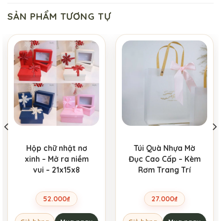
SẢN PHẨM TƯƠNG TỰ
Hộp chữ nhật nơ
Túi Quà Nhựa Mờ
xinh – Mở ra niềm
Đục Cao Cấp – Kèm
vui – 21x15x8
Rơm Trang Trí
52.000
₫
27.000
₫