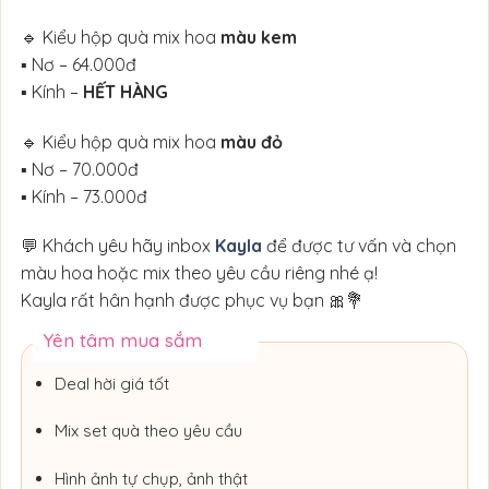
🔹 Kiểu hộp quà mix hoa
màu kem
▪ Nơ – 64.000đ
▪ Kính –
HẾT HÀNG
🔹 Kiểu hộp quà mix hoa
màu đỏ
▪ Nơ – 70.000đ
▪ Kính – 73.000đ
💬 Khách yêu hãy inbox
Kayla
để được tư vấn và chọn
màu hoa hoặc mix theo yêu cầu riêng nhé ạ!
Kayla rất hân hạnh được phục vụ bạn 🎀💐
Yên tâm mua sắm
Deal hời giá tốt
Mix set quà theo yêu cầu
Hình ảnh tự chụp, ảnh thật