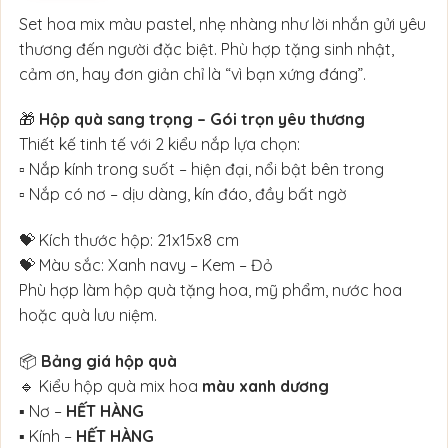
Set hoa mix màu pastel, nhẹ nhàng như lời nhắn gửi yêu
thương đến người đặc biệt. Phù hợp tặng sinh nhật,
cảm ơn, hay đơn giản chỉ là “vì bạn xứng đáng”.
🎁
Hộp quà sang trọng – Gói trọn yêu thương
Thiết kế tinh tế với 2 kiểu nắp lựa chọn:
▫️ Nắp kính trong suốt – hiện đại, nổi bật bên trong
▫️ Nắp có nơ – dịu dàng, kín đáo, đầy bất ngờ
💝 Kích thước hộp: 21x15x8 cm
💝 Màu sắc: Xanh navy – Kem – Đỏ
Phù hợp làm hộp quà tặng hoa, mỹ phẩm, nước hoa
hoặc quà lưu niệm.
📦
Bảng giá hộp quà
🔹 Kiểu hộp quà mix hoa
màu xanh dương
▪ Nơ –
HẾT HÀNG
▪ Kính –
HẾT HÀNG