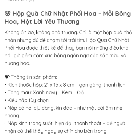
🌸 Hộp Quà Chữ Nhật Phối Hoa – Mỗi Bông
Hoa, Một Lời Yêu Thương
Không ồn ào, không phô trương. Chỉ là một hộp quà nhỏ
nhắn nhưng đủ để chạm tới trái tim. Hộp Quà Chữ Nhật
Phối Hoa được thiết kế để thay bạn nói những điều khó
nói, gửi gắm cảm xúc bằng ngôn ngữ của sắc màu và
hương hoa.
💝 Thông tin sản phẩm:
• Kích thước hộp: 21 x 15 x 8 cm – gọn gàng, thanh lịch
• Tông màu: Xanh navy – Kem – Đỏ
• Kiểu nắp tùy chọn:
▫️ Nắp có nơ: dịu dàng, kín đáo – như một cái ôm nhẹ
nhàng
▫️ Nắp kính trong suốt: hiện đại, thanh thoát – để người
nhận có thể thấy ngay sự chỉn chu bên trong