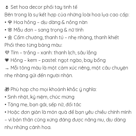
🌷 Set hoa decor phối tay tinh tế
Bên trong là sự kết hợp của những loài hoa lụa cao cấp:
• 🌹 Hoa hồng – dịu dàng & nồng nàn
• 🌸 Mẫu đơn – sang trọng & nữ tính
• 🌼 Cẩm chướng, thanh tú – nhẹ nhàng, thanh khiết
Phối theo từng bảng màu:
💜 Tím – trắng – xanh: thanh lịch, sâu lắng
💗 Hồng – kem – pastel: ngọt ngào, bay bổng
→ Mỗi tông màu là một cảm xúc riêng, một câu chuyện
nhẹ nhàng gửi đến người nhận.
🎁 Phù hợp cho mọi khoảnh khắc ý nghĩa:
• Sinh nhật, kỷ niệm, chúc mừng
• Tặng mẹ, bạn gái, sếp nữ, đối tác
• Hoặc đơn giản là món quà để bạn yêu chiều chính mình
– vì bản thân cũng xứng đáng được nâng niu, dịu dàng
như những cánh hoa.