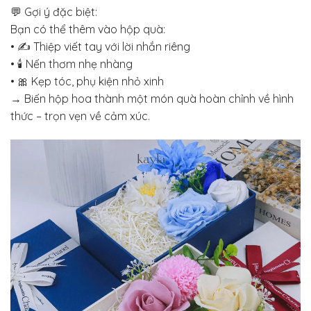
💬 Gợi ý đặc biệt:
Bạn có thể thêm vào hộp quà:
• ✍️ Thiệp viết tay với lời nhắn riêng
• 🕯️ Nến thơm nhẹ nhàng
• 🎀 Kẹp tóc, phụ kiện nhỏ xinh
→ Biến hộp hoa thành một món quà hoàn chỉnh về hình
thức – trọn vẹn về cảm xúc.