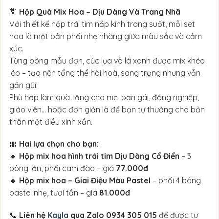
💐
Hộp Quà Mix Hoa – Dịu Dàng Và Trang Nhã
Với thiết kế hộp trái tim nắp kính trong suốt, mỗi set
hoa là một bản phối nhẹ nhàng giữa màu sắc và cảm
xúc.
Từng bông mẫu đơn, cúc lụa và lá xanh được mix khéo
léo – tạo nên tổng thể hài hoà, sang trọng nhưng vẫn
gần gũi.
Phù hợp làm quà tặng cho mẹ, bạn gái, đồng nghiệp,
giáo viên… hoặc đơn giản là để bạn tự thưởng cho bản
thân một điều xinh xắn.
🎀
Hai lựa chọn cho bạn:
🔸
Hộp mix hoa hình trái tim Dịu Dàng Cổ Điển
– 3
bông lớn, phối cam đào – giá
77.000đ
🔸
Hộp mix hoa – Giai Điệu Màu Pastel
– phối 4 bông
pastel nhẹ, tươi tắn – giá
81.000đ
📞
Liên hệ
Kayla
qua Zalo 0934 305 015
để được tư