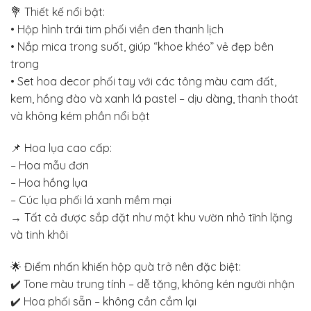
💐 Thiết kế nổi bật:
• Hộp hình trái tim phối viền đen thanh lịch
• Nắp mica trong suốt, giúp “khoe khéo” vẻ đẹp bên
trong
• Set hoa decor phối tay với các tông màu cam đất,
kem, hồng đào và xanh lá pastel – dịu dàng, thanh thoát
và không kém phần nổi bật
📌 Hoa lụa cao cấp:
– Hoa mẫu đơn
– Hoa hồng lụa
– Cúc lụa phối lá xanh mềm mại
→ Tất cả được sắp đặt như một khu vườn nhỏ tĩnh lặng
và tinh khôi
🌟 Điểm nhấn khiến hộp quà trở nên đặc biệt:
✔️ Tone màu trung tính – dễ tặng, không kén người nhận
✔️ Hoa phối sẵn – không cần cắm lại