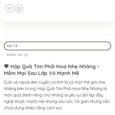
MÔ TẢ
ĐÁNH GIÁ (0)
🖤 Hộp Quà Tim Phối Hoa Nhẹ Nhàng –
Mềm Mại Sau Lớp Vỏ Mạnh Mẽ
Dưới vẻ ngoài đen tuyền cá tính là cả một thế giới nhẹ
nhàng bên trong. Hộp Quà Tim Phối Hoa Nhẹ Nhàng là
món quà dành riêng cho những ai yêu sự đối lập đầy
nghệ thuật: mạnh mẽ nhưng sâu sắc, tối giản nhưng vẫn
chứa đựng nhiều tầng cảm xúc.