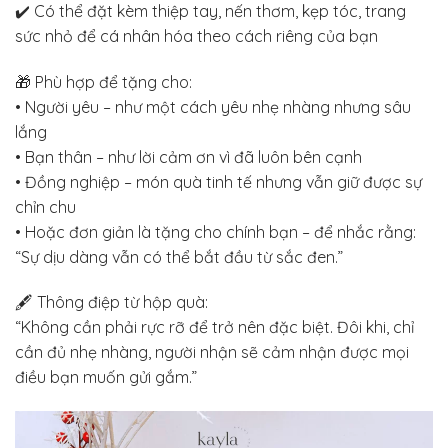
✔️ Có thể đặt kèm thiệp tay, nến thơm, kẹp tóc, trang
sức nhỏ để cá nhân hóa theo cách riêng của bạn
🎁 Phù hợp để tặng cho:
• Người yêu – như một cách yêu nhẹ nhàng nhưng sâu
lắng
• Bạn thân – như lời cảm ơn vì đã luôn bên cạnh
• Đồng nghiệp – món quà tinh tế nhưng vẫn giữ được sự
chỉn chu
• Hoặc đơn giản là tặng cho chính bạn – để nhắc rằng:
“Sự dịu dàng vẫn có thể bắt đầu từ sắc đen.”
🖋️ Thông điệp từ hộp quà:
“Không cần phải rực rỡ để trở nên đặc biệt. Đôi khi, chỉ
cần đủ nhẹ nhàng, người nhận sẽ cảm nhận được mọi
điều bạn muốn gửi gắm.”