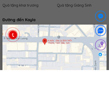
Quà tặng khai trương
Quà tặng Giáng Sinh
Đường đến Kayla
Copyright 2026 © Quà Tặng Kayla | Open time: 8H00 -
17H30 (T2-T6) 8H00 - 12H00 (T7)