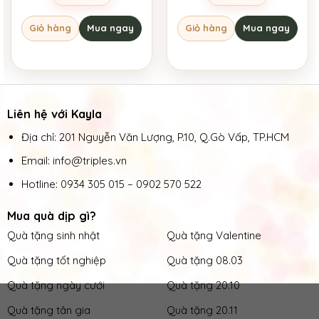
Giỏ hàng
Mua ngay
Giỏ hàng
Mua ngay
Liên hệ với Kayla
Địa chỉ: 201 Nguyễn Văn Lượng, P.10, Q.Gò Vấp, TP.HCM
Email: info@triples.vn
Hotline:
0934 305 015
–
0902 570 522
Mua quà dịp gì?
Quà tặng sinh nhật
Quà tặng Valentine
Quà tặng tốt nghiệp
Quà tặng 08.03
Quà tặng ngày cưới
Quà tặng 20.10
Quà tặng tân gia
Quà tặng 20.11