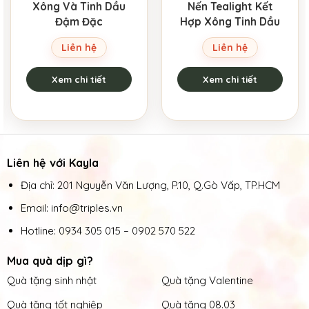
Xông Và Tinh Dầu
Nến Tealight Kết
Đậm Đặc
Hợp Xông Tinh Dầu
Liên hệ
Liên hệ
Xem chi tiết
Xem chi tiết
Liên hệ với Kayla
Địa chỉ: 201 Nguyễn Văn Lượng, P.10, Q.Gò Vấp, TP.HCM
Email: info@triples.vn
Hotline:
0934 305 015
–
0902 570 522
Mua quà dịp gì?
Quà tặng sinh nhật
Quà tặng Valentine
Quà tặng tốt nghiệp
Quà tặng 08.03