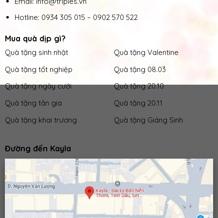
Email: info@triples.vn
Hotline:
0934 305 015
–
0902 570 522
Mua quà dịp gì?
Quà tặng sinh nhật
Quà tặng Valentine
Quà tặng tốt nghiệp
Quà tặng 08.03
Quà tặng ngày cưới
Quà tặng 20.10
Quà tặng tân gia
Quà tặng 20.11
Quà tặng khai trương
Quà tặng Giáng Sinh
Đường đến Kayla