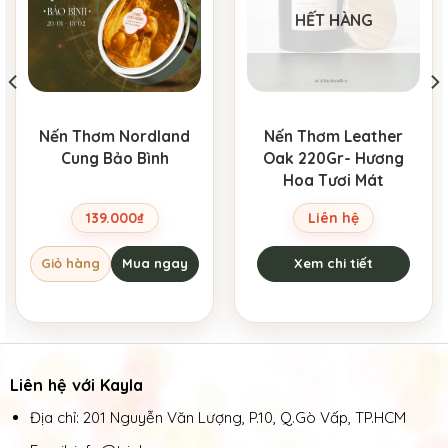
HẾT HÀNG
Nến Thơm Nordland
Nến Thơm Leather
Cung Bảo Bình
Oak 220Gr- Hương
Hoa Tươi Mát
139.000
₫
Liên hệ
Giỏ hàng
Mua ngay
Xem chi tiết
Liên hệ với Kayla
Địa chỉ: 201 Nguyễn Văn Lượng, P.10, Q.Gò Vấp, TP.HCM