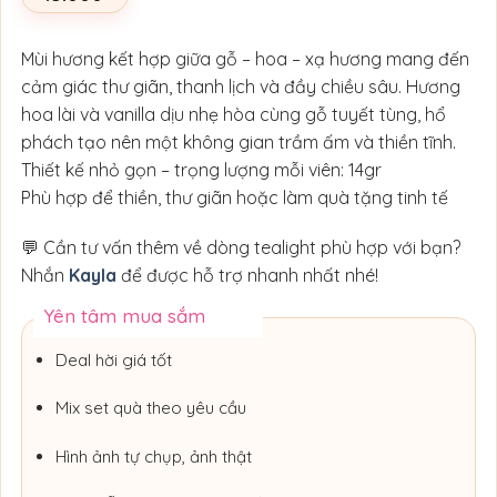
Mùi hương kết hợp giữa gỗ – hoa – xạ hương mang đến
cảm giác thư giãn, thanh lịch và đầy chiều sâu. Hương
hoa lài và vanilla dịu nhẹ hòa cùng gỗ tuyết tùng, hổ
phách tạo nên một không gian trầm ấm và thiền tĩnh.
Thiết kế nhỏ gọn – trọng lượng mỗi viên: 14gr
Phù hợp để thiền, thư giãn hoặc làm quà tặng tinh tế
💬 Cần tư vấn thêm về dòng tealight phù hợp với bạn?
Nhắn
Kayla
để được hỗ trợ nhanh nhất nhé!
Yên tâm mua sắm
Deal hời giá tốt
Mix set quà theo yêu cầu
Hình ảnh tự chụp, ảnh thật