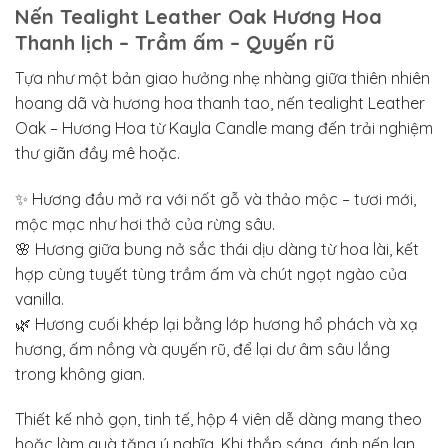
Nến Tealight Leather Oak Hương Hoa
Thanh lịch – Trầm ấm – Quyến rũ
Tựa như một bản giao hưởng nhẹ nhàng giữa thiên nhiên
hoang dã và hương hoa thanh tao, nến tealight Leather
Oak – Hương Hoa từ Kayla Candle mang đến trải nghiệm
thư giãn đầy mê hoặc.
✨ Hương đầu mở ra với nốt gỗ và thảo mộc – tươi mới,
mộc mạc như hơi thở của rừng sâu.
🌸 Hương giữa bung nở sắc thái dịu dàng từ hoa lài, kết
hợp cùng tuyết tùng trầm ấm và chút ngọt ngào của
vanilla.
🌿 Hương cuối khép lại bằng lớp hương hổ phách và xạ
hương, ấm nồng và quyến rũ, để lại dư âm sâu lắng
trong không gian.
Thiết kế nhỏ gọn, tinh tế, hộp 4 viên dễ dàng mang theo
hoặc làm quà tặng ý nghĩa. Khi thắp sáng, ánh nến lan