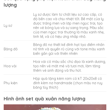
lượng
Ly sứ được làm từ chất liệu sứ cao cấp, có
độ bền cao và chịu nhiệt tốt.
Bề mặt của ly
được tráng men với lớp men ngọc trai, tạo
Ly sứ
nên vẻ bóng lụa và sự sang trọng. Màu sắc
của men ngọc trai thường là màu xanh nhẹ,
tinh tế, và có hiệu ứng nhấp nhô.
Băng đô nơ thiết kế đính hạt tạo điểm nhấn
Băng đô
nữ tính và quyến rũ cùng với tone màu xanh
biển gần gũi với thiên nhiên
Hoa vải có màu sắc chủ đạo là xanh dương,
Hoa vải
tạo nên vẻ mát mẻ và tươi mới, làm tăng
thêm vẻ sinh động và thu hút.
Hộp quà tặng kèm rơm có kT 20x20x8 có
Phụ kiện
đính kèm nơ handmade (chọn màu nơ ruy
băng tùy thích)
Hình ảnh set quà xuân năng lượng