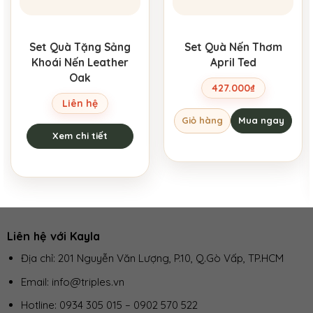
Set Quà Tặng Sảng
Set Quà Nến Thơm
Khoái Nến Leather
April Ted
Oak
427.000
₫
Liên hệ
Giỏ hàng
Mua ngay
Xem chi tiết
Liên hệ với Kayla
Địa chỉ: 201 Nguyễn Văn Lượng, P.10, Q.Gò Vấp, TP.HCM
Email: info@triples.vn
Hotline:
0934 305 015
–
0902 570 522