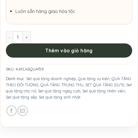
Luôn sẵn hàng giao hỏa tốc
Set Quà Tặng Phụ Kiện Xuân Tràn Đầy Năng Lượng số lượn
Thêm vào giỏ hàng
SKU:
KAYLASQUA159
Danh mục:
Set quà tặng doanh nghiệp
,
Quà tặng sự kiện
,
QUÀ TẶNG
THEO ĐỐI TƯỢNG
,
QUÀ TẶNG TRUNG THU
,
SET QUÀ TẶNG 20/10
,
Set
quà tặng cho nữ
,
Set quà tặng ngày cưới
,
Set quà tặng nhân viên
,
Set quà tặng sếp
,
Set quà tặng sinh nhật