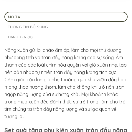
MÔ TẢ
THÔNG TIN BỔ SUNG
ĐÁNH GIÁ (0)
Nắng xuân gửi lời chào ấm áp, làm cho mọi thứ dường
như bừng tỉnh và tràn đầy năng lượng của sự sống. Âm
thanh của các loài chim hòa quyện với gió xuân nhẹ, tạo
nên bản nhạc tự nhiên tràn đầy năng lượng tích cực.
Cảm giác của làn gió nhẹ thoảng qua khu vườn đầy hoa,
mang theo hương thơm, làm cho không khí trở nên tràn
ngập năng lượng của sự hứng khởi. Mọi khoảnh khắc
trong mùa xuân đều đánh thức sự trẻ trung, làm cho trái
tim chúng ta tràn đầy năng lượng và sự lạc quan về
tương lai.
Set quà tặng phụ kiện xuân tràn đầy năng