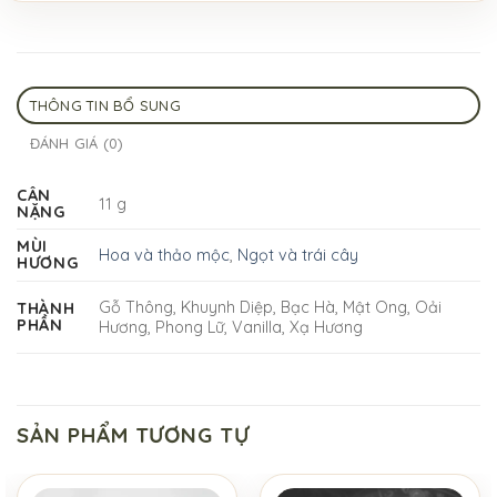
THÔNG TIN BỔ SUNG
ĐÁNH GIÁ (0)
CÂN
11 g
NẶNG
MÙI
Hoa và thảo mộc
,
Ngọt và trái cây
HƯƠNG
Gỗ Thông, Khuynh Diệp, Bạc Hà, Mật Ong, Oải
THÀNH
PHẦN
Hương, Phong Lữ, Vanilla, Xạ Hương
SẢN PHẨM TƯƠNG TỰ