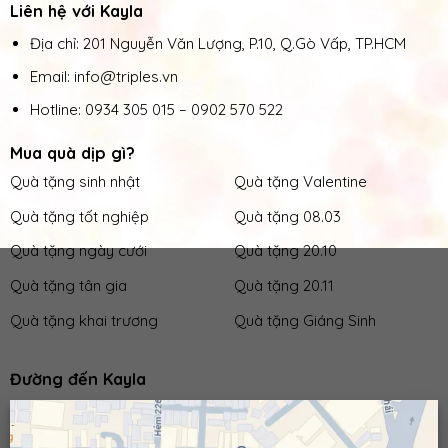
Liên hệ với Kayla
Địa chỉ: 201 Nguyễn Văn Lượng, P.10, Q.Gò Vấp, TP.HCM
Email: info@triples.vn
Hotline:
0934 305 015
–
0902 570 522
Mua quà dịp gì?
Quà tặng sinh nhật
Quà tặng Valentine
Quà tặng tốt nghiệp
Quà tặng 08.03
Quà tặng ngày cưới
Quà tặng 20.10
Quà tặng tân gia
Quà tặng 20.11
Quà tặng khai trương
Quà tặng Giáng Sinh
Đường đến Kayla