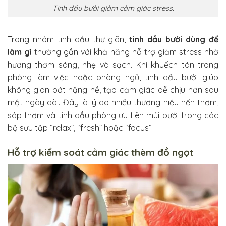
Tinh dầu bưởi giảm cảm giác stress.
Trong nhóm tinh dầu thư giãn,
tinh dầu bưởi dùng để
làm gì
thường gắn với khả năng hỗ trợ giảm stress nhờ
hương thơm sáng, nhẹ và sạch. Khi khuếch tán trong
phòng làm việc hoặc phòng ngủ, tinh dầu bưởi giúp
không gian bớt nặng nề, tạo cảm giác dễ chịu hơn sau
một ngày dài. Đây là lý do nhiều thương hiệu nến thơm,
sáp thơm và tinh dầu phòng ưu tiên mùi bưởi trong các
bộ sưu tập “relax”, “fresh” hoặc “focus”.
Hỗ trợ kiểm soát cảm giác thèm đồ ngọt