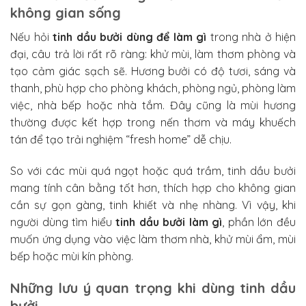
không gian sống
Nếu hỏi
tinh dầu bưởi dùng để làm gì
trong nhà ở hiện
đại, câu trả lời rất rõ ràng: khử mùi, làm thơm phòng và
tạo cảm giác sạch sẽ. Hương bưởi có độ tươi, sáng và
thanh, phù hợp cho phòng khách, phòng ngủ, phòng làm
việc, nhà bếp hoặc nhà tắm. Đây cũng là mùi hương
thường được kết hợp trong nến thơm và máy khuếch
tán để tạo trải nghiệm “fresh home” dễ chịu.
So với các mùi quá ngọt hoặc quá trầm, tinh dầu bưởi
mang tính cân bằng tốt hơn, thích hợp cho không gian
cần sự gọn gàng, tinh khiết và nhẹ nhàng. Vì vậy, khi
người dùng tìm hiểu
tinh dầu bưởi làm gì
, phần lớn đều
muốn ứng dụng vào việc làm thơm nhà, khử mùi ẩm, mùi
bếp hoặc mùi kín phòng.
Những lưu ý quan trọng khi dùng tinh dầu
bưởi