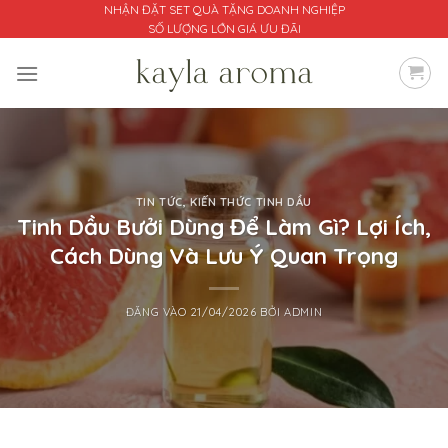
Bỏ
NHẬN ĐẶT SET QUÀ TẶNG DOANH NGHIỆP
SỐ LƯỢNG LỚN GIÁ ƯU ĐÃI
qua
nội
dung
TIN TỨC
,
KIẾN THỨC TINH DẦU
Tinh Dầu Bưởi Dùng Để Làm Gì? Lợi Ích,
Cách Dùng Và Lưu Ý Quan Trọng
ĐĂNG VÀO
21/04/2026
BỞI
ADMIN