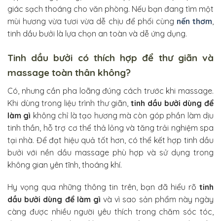
giác sạch thoáng cho văn phòng. Nếu bạn đang tìm một
mùi hương vừa tươi vừa dễ chịu để phối cùng
nến thơm
,
tinh dầu bưởi là lựa chọn an toàn và dễ ứng dụng.
Tinh dầu bưởi có thích hợp để thư giãn và
massage toàn thân không?
Có, nhưng cần pha loãng đúng cách trước khi massage.
Khi dùng trong liệu trình thư giãn,
tinh dầu bưởi dùng để
làm gì
không chỉ là tạo hương mà còn góp phần làm dịu
tinh thần, hỗ trợ cơ thể thả lỏng và tăng trải nghiệm spa
tại nhà. Để đạt hiệu quả tốt hơn, có thể kết hợp tinh dầu
bưởi với nền dầu massage phù hợp và sử dụng trong
không gian yên tĩnh, thoáng khí.
Hy vọng qua những thông tin trên, bạn đã hiểu rõ
tinh
dầu bưởi dùng để làm gì
và vì sao sản phẩm này ngày
càng được nhiều người yêu thích trong chăm sóc tóc,