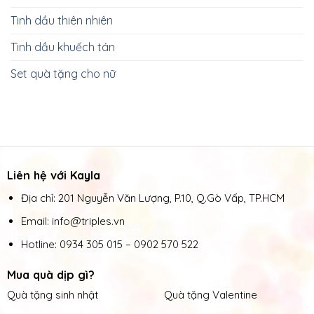
Tinh dầu thiên nhiên
Tinh dầu khuếch tán
Set quà tặng cho nữ
Liên hệ với Kayla
Địa chỉ: 201 Nguyễn Văn Lượng, P.10, Q.Gò Vấp, TP.HCM
Email: info@triples.vn
Hotline:
0934 305 015
–
0902 570 522
Mua quà dịp gì?
Quà tặng sinh nhật
Quà tặng Valentine