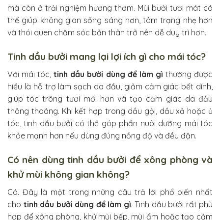
mà còn ở trải nghiệm hương thơm. Mùi bưởi tươi mát có
thể giúp không gian sống sáng hơn, tâm trạng nhẹ hơn
và thói quen chăm sóc bản thân trở nên dễ duy trì hơn.
Tinh dầu bưởi mang lại lợi ích gì cho mái tóc?
Với mái tóc,
tinh dầu bưởi dùng để làm gì
thường được
hiểu là hỗ trợ làm sạch da đầu, giảm cảm giác bết dính,
giúp tóc trông tươi mới hơn và tạo cảm giác da đầu
thông thoáng. Khi kết hợp trong dầu gội, dầu xả hoặc ủ
tóc, tinh dầu bưởi có thể góp phần nuôi dưỡng mái tóc
khỏe mạnh hơn nếu dùng đúng nồng độ và đều đặn.
Có nên dùng tinh dầu bưởi để xông phòng và
khử mùi không gian không?
Có. Đây là một trong những câu trả lời phổ biến nhất
cho
tinh dầu bưởi dùng để làm gì
. Tinh dầu bưởi rất phù
hợp để xông phòng, khử mùi bếp, mùi ẩm hoặc tạo cảm