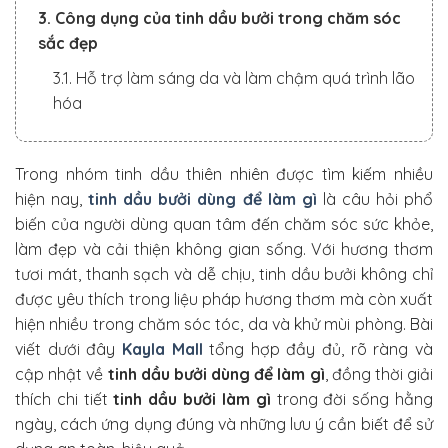
3. Công dụng của tinh dầu bưởi trong chăm sóc
sắc đẹp
3.1. Hỗ trợ làm sáng da và làm chậm quá trình lão
hóa
3.2. Giúp chăm sóc da mụn và giảm tình trạng
mụn trứng cá
Trong nhóm tinh dầu thiên nhiên được tìm kiếm nhiều
3.3. Kích thích mọc tóc, giúp tóc chắc khỏe hơn
hiện nay,
tinh dầu bưởi dùng để làm gì
là câu hỏi phổ
biến của người dùng quan tâm đến chăm sóc sức khỏe,
3.4. Hỗ trợ quá trình giảm cân và giữ vóc dáng
làm đẹp và cải thiện không gian sống. Với hương thơm
4. Tinh dầu bưởi trong khử mùi và làm thơm
tươi mát, thanh sạch và dễ chịu, tinh dầu bưởi không chỉ
không gian sống
được yêu thích trong liệu pháp hương thơm mà còn xuất
hiện nhiều trong chăm sóc tóc, da và khử mùi phòng. Bài
5. Những lưu ý quan trọng khi dùng tinh dầu bưởi
viết dưới đây
Kayla Mall
tổng hợp đầy đủ, rõ ràng và
6. Tinh dầu bưởi dùng để làm gì?
cập nhật về
tinh dầu bưởi dùng để làm gì
, đồng thời giải
6.1. Tinh dầu bưởi mang lại lợi ích gì cho mái tóc?
thích chi tiết
tinh dầu bưởi làm gì
trong đời sống hằng
ngày, cách ứng dụng đúng và những lưu ý cần biết để sử
6.2. Có nên dùng tinh dầu bưởi để xông phòng và