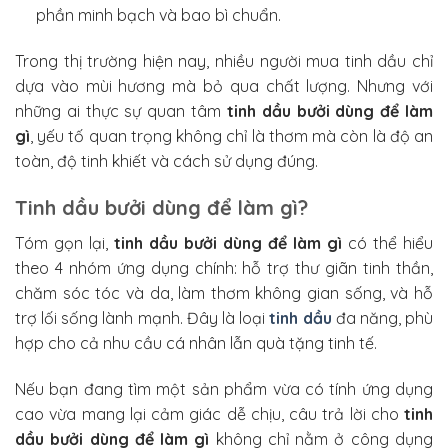
phần minh bạch và bao bì chuẩn.
Trong thị trường hiện nay, nhiều người mua tinh dầu chỉ
dựa vào mùi hương mà bỏ qua chất lượng. Nhưng với
những ai thực sự quan tâm
tinh dầu bưởi dùng để làm
gì
, yếu tố quan trọng không chỉ là thơm mà còn là độ an
toàn, độ tinh khiết và cách sử dụng đúng.
Tinh dầu bưởi dùng để làm gì?
Tóm gọn lại,
tinh dầu bưởi dùng để làm gì
có thể hiểu
theo 4 nhóm ứng dụng chính: hỗ trợ thư giãn tinh thần,
chăm sóc tóc và da, làm thơm không gian sống, và hỗ
trợ lối sống lành mạnh. Đây là loại
tinh dầu
đa năng, phù
hợp cho cả nhu cầu cá nhân lẫn quà tặng tinh tế.
Nếu bạn đang tìm một sản phẩm vừa có tính ứng dụng
cao vừa mang lại cảm giác dễ chịu, câu trả lời cho
tinh
dầu bưởi dùng để làm gì
không chỉ nằm ở công dụng