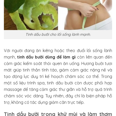
Tinh dầu bưởi cho lối sống lành mạnh.
Với người đang ăn kiêng hoặc theo đuổi lối sống lành
mạnh,
tinh dầu bưởi dùng để làm gì
còn liên quan đến
cảm giác kiểm soát thói quen ăn uống. Hương bưởi tươi
mát giúp tinh thần tỉnh táo, giảm cảm giác nặng nề và
tạo động lực duy trì kế hoạch chăm sóc cơ thể. Trong
một số liệu trình spa, tinh dầu bưởi còn được phối hợp
massage để tăng cảm giác thư giãn và hỗ trợ quá trình
chăm sóc vóc dáng. Tuy nhiên, đây chỉ là biện pháp hỗ
trợ, không có tác dụng giảm cân trực tiếp.
Tinh dầu bưởi trong khử mùi và làm thơm