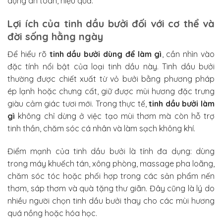
dụng an toàn, hiệu quả.
khử mùi không gian không?
Lợi ích của tinh dầu bưởi đối với cơ thể và
6.3. Tinh dầu bưởi có thích hợp để thư giãn và
massage toàn thân không?
đời sống hằng ngày
Để hiểu rõ
tinh dầu bưởi dùng để làm gì
, cần nhìn vào
đặc tính nổi bật của loại tinh dầu này. Tinh dầu bưởi
thường được chiết xuất từ vỏ bưởi bằng phương pháp
ép lạnh hoặc chưng cất, giữ được mùi hương đặc trưng
giàu cảm giác tươi mới. Trong thực tế,
tinh dầu bưởi làm
gì
không chỉ dừng ở việc tạo mùi thơm mà còn hỗ trợ
tinh thần, chăm sóc cá nhân và làm sạch không khí.
Điểm mạnh của tinh dầu bưởi là tính đa dụng: dùng
trong máy khuếch tán, xông phòng, massage pha loãng,
chăm sóc tóc hoặc phối hợp trong các sản phẩm nến
thơm, sáp thơm và quà tặng thư giãn. Đây cũng là lý do
nhiều người chọn tinh dầu bưởi thay cho các mùi hương
quá nồng hoặc hóa học.