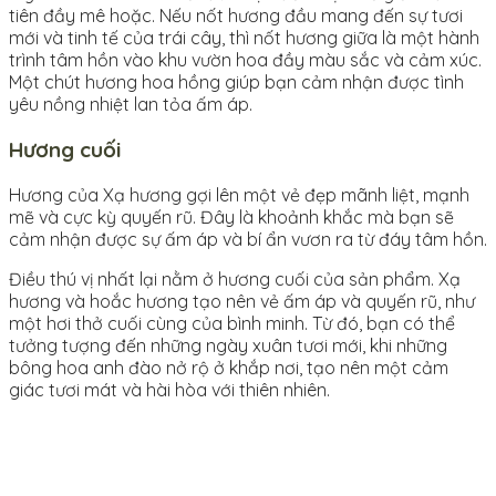
tiên đầy mê hoặc. Nếu nốt hương đầu mang đến sự tươi
mới và tinh tế của trái cây, thì nốt hương giữa là một hành
trình tâm hồn vào khu vườn hoa đầy màu sắc và cảm xúc.
Một chút hương hoa hồng giúp bạn cảm nhận được tình
yêu nồng nhiệt lan tỏa ấm áp.
Hương cuối
Hương của Xạ hương gợi lên một vẻ đẹp mãnh liệt, mạnh
mẽ và cực kỳ quyến rũ. Đây là khoảnh khắc mà bạn sẽ
cảm nhận được sự ấm áp và bí ẩn vươn ra từ đáy tâm hồn.
Điều thú vị nhất lại nằm ở hương cuối của sản phẩm. Xạ
hương và hoắc hương tạo nên vẻ ấm áp và quyến rũ, như
một hơi thở cuối cùng của bình minh. Từ đó, bạn có thể
tưởng tượng đến những ngày xuân tươi mới, khi những
bông hoa anh đào nở rộ ở khắp nơi, tạo nên một cảm
giác tươi mát và hài hòa với thiên nhiên.