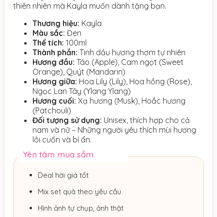
thiên nhiên mà Kayla muốn dành tặng bạn.
Thương hiệu:
Kayla
Màu sắc:
Đen
Thể tích:
100ml
Thành phần:
Tinh dầu hương thơm tự nhiên
Hương đầu:
Táo (Apple), Cam ngọt (Sweet
Orange), Quýt (Mandarin)
Hương giữa:
Hoa Lily (Lily), Hoa hồng (Rose),
Ngọc Lan Tây (Ylang Ylang)
Hương cuối:
Xạ hương (Musk), Hoắc hương
(Patchouli)
Đối tượng sử dụng:
Unisex, thích hợp cho cả
nam và nữ – Những người yêu thích mùi hương
lôi cuốn và bí ẩn.
Yên tâm mua sắm
Deal hời giá tốt
Mix set quà theo yêu cầu
Hình ảnh tự chụp, ảnh thật