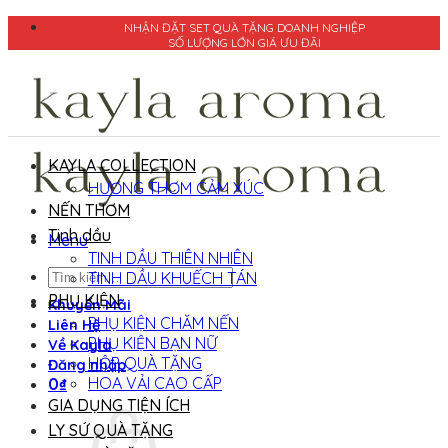
Bỏ
NHẬN ĐẶT SET QUÀ TẶNG DOANH NGHIỆP
qua
SỐ LƯỢNG LỚN GIÁ ƯU ĐÃI
nội
dung
KAYLA COLLECTION
HƯƠNG THƠM CẢM XÚC
NẾN THƠM
Tinh dầu
Menu
TINH DẦU THIÊN NHIÊN
Tìm
TINH DẦU KHUẾCH TÁN
kiếm:
PHỤ KIỆN
Khuyến Mãi
PHỤ KIỆN CHĂM NẾN
Liên Hệ
PHỤ KIỆN BẠN NỮ
Về Kayla
HỘP QUÀ TẶNG
Đăng nhập
HOA VẢI CAO CẤP
0
₫
GIA DỤNG TIỆN ÍCH
LY SỨ QUÀ TẶNG