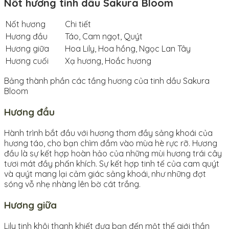
Nốt hương tinh dầu Sakura Bloom
Nốt hương
Chi tiết
Hương đầu
Táo, Cam ngọt, Quýt
Hương giữa
Hoa Lily, Hoa hồng, Ngọc Lan Tây
Hương cuối
Xạ hương, Hoắc hương
Bảng thành phần các tầng hương của tinh dầu Sakura
Bloom
Hương đầu
Hành trình bắt đầu với hương thơm đầy sảng khoái của
hương táo, cho bạn chìm đắm vào mùa hè rực rỡ. Hương
đầu là sự kết hợp hoàn hảo của những mùi hương trái cây
tươi mát đầy phấn khích. Sự kết hợp tinh tế của cam quýt
và quýt mang lại cảm giác sảng khoái, như những đợt
sóng vỗ nhẹ nhàng lên bờ cát trắng.
Hương giữa
Lily tinh khôi thanh khiết đưa bạn đến một thế giới thần