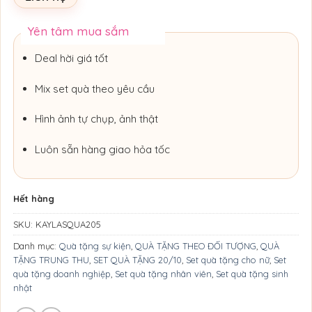
Yên tâm mua sắm
Deal hời giá tốt
Mix set quà theo yêu cầu
Hình ảnh tự chụp, ảnh thật
Luôn sẵn hàng giao hỏa tốc
Hết hàng
SKU:
KAYLASQUA205
Danh mục:
Quà tặng sự kiện
,
QUÀ TẶNG THEO ĐỐI TƯỢNG
,
QUÀ
TẶNG TRUNG THU
,
SET QUÀ TẶNG 20/10
,
Set quà tặng cho nữ
,
Set
quà tặng doanh nghiệp
,
Set quà tặng nhân viên
,
Set quà tặng sinh
nhật