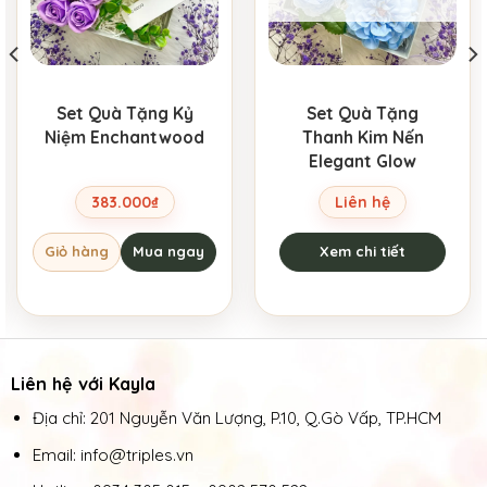
Set Quà Tặng Kỷ
Set Quà Tặng
Niệm Enchantwood
Thanh Kim Nến
Elegant Glow
383.000
₫
Liên hệ
Giỏ hàng
Mua ngay
Xem chi tiết
Liên hệ với Kayla
Địa chỉ: 201 Nguyễn Văn Lượng, P.10, Q.Gò Vấp, TP.HCM
Email: info@triples.vn