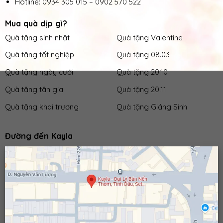
Hotline:
0934 305 015
–
0902 570 522
Mua quà dịp gì?
Quà tặng sinh nhật
Quà tặng Valentine
Quà tặng tốt nghiệp
Quà tặng 08.03
Quà tặng ngày cưới
Quà tặng 20.10
Quà tặng tân gia
Quà tặng 20.11
Quà tặng khai trương
Quà tặng Giáng Sinh
Đường đến Kayla