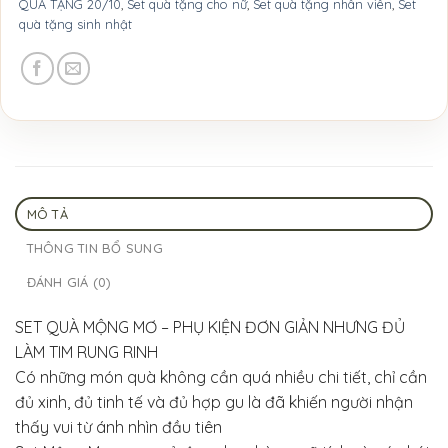
QUÀ TẶNG 20/10
,
Set quà tặng cho nữ
,
Set quà tặng nhân viên
,
Set
quà tặng sinh nhật
MÔ TẢ
THÔNG TIN BỔ SUNG
ĐÁNH GIÁ (0)
SET QUÀ MỘNG MƠ – PHỤ KIỆN ĐƠN GIẢN NHƯNG ĐỦ
LÀM TIM RUNG RINH
Có những món quà không cần quá nhiều chi tiết, chỉ cần
đủ xinh, đủ tinh tế và đủ hợp gu là đã khiến người nhận
thấy vui từ ánh nhìn đầu tiên