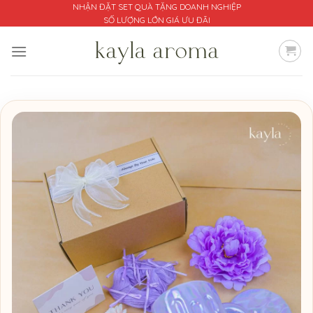
Bỏ
NHẬN ĐẶT SET QUÀ TẶNG DOANH NGHIỆP
SỐ LƯỢNG LỚN GIÁ ƯU ĐÃI
qua
nội
dung