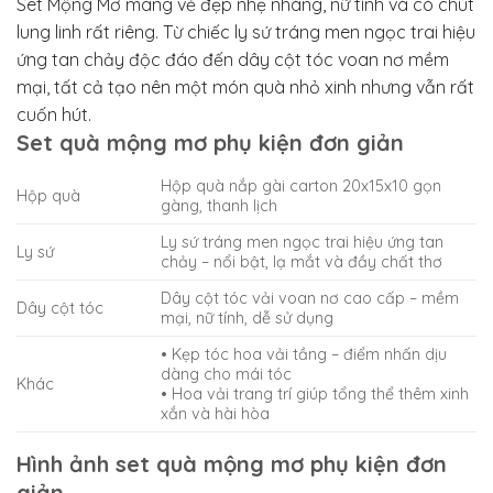
Set Mộng Mơ mang vẻ đẹp nhẹ nhàng, nữ tính và có chút
lung linh rất riêng. Từ chiếc ly sứ tráng men ngọc trai hiệu
ứng tan chảy độc đáo đến dây cột tóc voan nơ mềm
mại, tất cả tạo nên một món quà nhỏ xinh nhưng vẫn rất
cuốn hút.
Set quà mộng mơ phụ kiện đơn giản
Hộp quà nắp gài carton 20x15x10 gọn
Hộp quà
gàng, thanh lịch
Ly sứ tráng men ngọc trai hiệu ứng tan
Ly sứ
chảy – nổi bật, lạ mắt và đầy chất thơ
Dây cột tóc vải voan nơ cao cấp – mềm
Dây cột tóc
mại, nữ tính, dễ sử dụng
• Kẹp tóc hoa vải tầng – điểm nhấn dịu
dàng cho mái tóc
Khác
• Hoa vải trang trí giúp tổng thể thêm xinh
xắn và hài hòa
Hình ảnh set quà mộng mơ phụ kiện đơn
giản