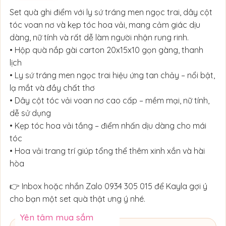
Set quà ghi điểm với ly sứ tráng men ngọc trai, dây cột
tóc voan nơ và kẹp tóc hoa vải, mang cảm giác dịu
dàng, nữ tính và rất dễ làm người nhận rung rinh.
• Hộp quà nắp gài carton 20x15x10 gọn gàng, thanh
lịch
• Ly sứ tráng men ngọc trai hiệu ứng tan chảy – nổi bật,
lạ mắt và đầy chất thơ
• Dây cột tóc vải voan nơ cao cấp – mềm mại, nữ tính,
dễ sử dụng
• Kẹp tóc hoa vải tầng – điểm nhấn dịu dàng cho mái
tóc
• Hoa vải trang trí giúp tổng thể thêm xinh xắn và hài
hòa
👉 Inbox hoặc nhắn Zalo 0934 305 015 để Kayla gợi ý
cho bạn một set quà thật ưng ý nhé.
Yên tâm mua sắm