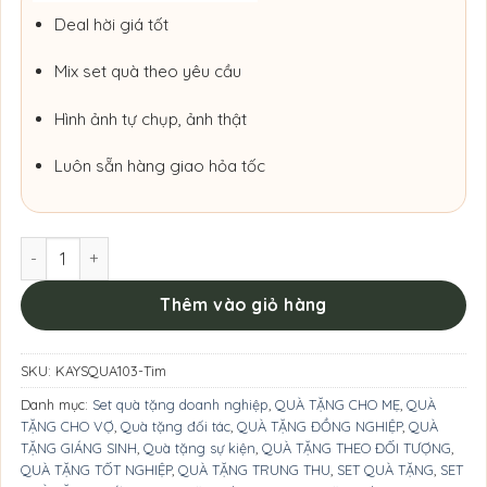
Deal hời giá tốt
Mix set quà theo yêu cầu
Hình ảnh tự chụp, ảnh thật
Luôn sẵn hàng giao hỏa tốc
Set Quà Mộng Mơ Phụ Kiện Đơn Giản số lượng
Thêm vào giỏ hàng
SKU:
KAYSQUA103-Tim
Danh mục:
Set quà tặng doanh nghiệp
,
QUÀ TẶNG CHO MẸ
,
QUÀ
TẶNG CHO VỢ
,
Quà tặng đối tác
,
QUÀ TẶNG ĐỒNG NGHIỆP
,
QUÀ
TẶNG GIÁNG SINH
,
Quà tặng sự kiện
,
QUÀ TẶNG THEO ĐỐI TƯỢNG
,
QUÀ TẶNG TỐT NGHIỆP
,
QUÀ TẶNG TRUNG THU
,
SET QUÀ TẶNG
,
SET