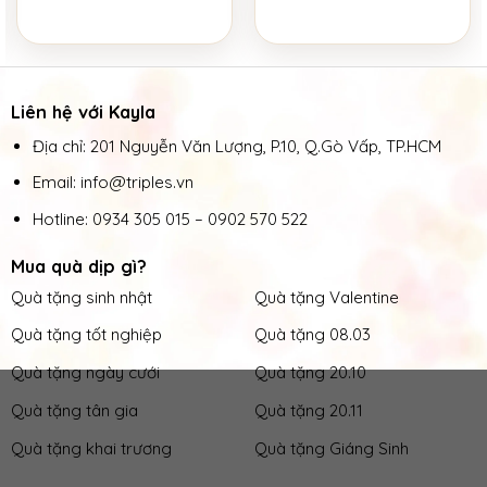
Liên hệ với Kayla
Địa chỉ: 201 Nguyễn Văn Lượng, P.10, Q.Gò Vấp, TP.HCM
Email: info@triples.vn
Hotline:
0934 305 015
–
0902 570 522
Mua quà dịp gì?
Quà tặng sinh nhật
Quà tặng Valentine
Quà tặng tốt nghiệp
Quà tặng 08.03
Quà tặng ngày cưới
Quà tặng 20.10
Quà tặng tân gia
Quà tặng 20.11
Quà tặng khai trương
Quà tặng Giáng Sinh