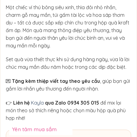
Một chiếc ví thú bông siêu xinh, thìa đôi nhỏ nhắn,
charm gỗ may mắn, túi gấm tài lộc và hoa sáp thơm
dịu – tất cả được sắp xếp chỉn chu trong hộp quà kraft
ấm áp. Món quà mang thông điệp yêu thương, thay
bạn gửi đến người thân yêu lời chúc bình an, vui vẻ và
may mắn mỗi ngày.
Set quà vừa thiết thực khi sử dụng hàng ngày, vừa là lời
chúc may mắn đầu năm hoặc trong các dịp đặc biệt.
💌
Tặng kèm thiệp viết tay theo yêu cầu
, giúp bạn gửi
gắm lời nhắn yêu thương đến người nhận.
👉
Liên hệ
Kayla
qua Zalo 0934 305 015
để mix lại
món theo sở thích riêng hoặc chọn màu hộp quà phù
hợp nhé!
Yên tâm mua sắm