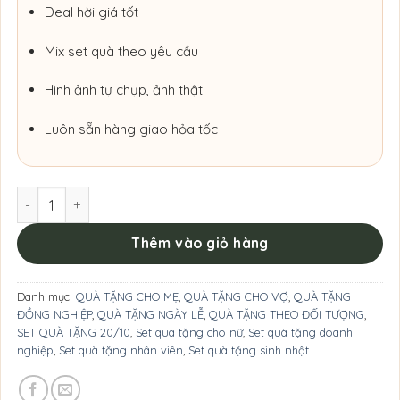
Deal hời giá tốt
Mix set quà theo yêu cầu
Hình ảnh tự chụp, ảnh thật
Luôn sẵn hàng giao hỏa tốc
Set Quà Tặng Dịu Dàng Và Ấm Áp. số lượng
Thêm vào giỏ hàng
Danh mục:
QUÀ TẶNG CHO MẸ
,
QUÀ TẶNG CHO VỢ
,
QUÀ TẶNG
ĐỒNG NGHIỆP
,
QUÀ TẶNG NGÀY LỄ
,
QUÀ TẶNG THEO ĐỐI TƯỢNG
,
SET QUÀ TẶNG 20/10
,
Set quà tặng cho nữ
,
Set quà tặng doanh
nghiệp
,
Set quà tặng nhân viên
,
Set quà tặng sinh nhật