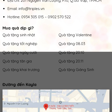
Địa chỉ: 201 Nguyễn Văn Lượng, P.10, Q.Gò Vấp, TP.HCM
Email: info@triples.vn
Hotline:
0934 305 015
–
0902 570 522
Mua quà dịp gì?
Quà tặng sinh nhật
Quà tặng Valentine
Quà tặng tốt nghiệp
Quà tặng 08.03
Quà tặng ngày cưới
Quà tặng 20.10
Quà tặng tân gia
Quà tặng 20.11
Quà tặng khai trương
Quà tặng Giáng Sinh
Đường đến Kayla