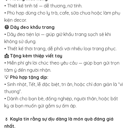
• Thiết kế tinh tế — dễ thương, nữ tính.
• Phù hợp dùng cho ly trà, cafe, sữa chua hoặc làm phụ
kiện decor.
😷 Dây đeo khẩu trang
• Dây đeo tiện lợi — giúp giữ khẩu trang sạch sẽ khi
không sử dụng.
• Thiết kế thời trang, dễ phối với nhiều loại trang phục.
📩 Tặng kèm thiệp viết tay
• Miễn phí ghi lời chúc theo yêu cầu — giúp bạn gửi trọn
tâm ý đến người nhận.
💡
Phù hợp tặng dịp:
• Sinh nhật, Tết, lễ đặc biệt, tri ân, hoặc chỉ đơn giản là “vì
thương”.
• Dành cho bạn bè, đồng nghiệp, người thân, hoặc bất
kỳ ai bạn muốn gửi gắm sự ấm áp.
🌷
Kayla tin rằng sự dịu dàng là món quà đáng giá
nhất.