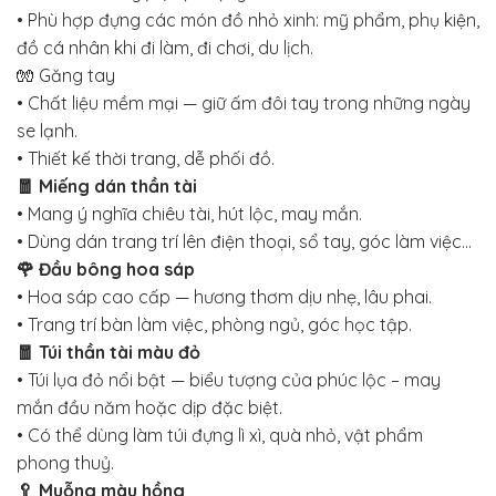
• Phù hợp đựng các món đồ nhỏ xinh: mỹ phẩm, phụ kiện,
đồ cá nhân khi đi làm, đi chơi, du lịch.
🧤 Găng tay
• Chất liệu mềm mại — giữ ấm đôi tay trong những ngày
se lạnh.
• Thiết kế thời trang, dễ phối đồ.
🧧 Miếng dán thần tài
• Mang ý nghĩa chiêu tài, hút lộc, may mắn.
• Dùng dán trang trí lên điện thoại, sổ tay, góc làm việc…
🌹 Đầu bông hoa sáp
• Hoa sáp cao cấp — hương thơm dịu nhẹ, lâu phai.
• Trang trí bàn làm việc, phòng ngủ, góc học tập.
🧧 Túi thần tài màu đỏ
• Túi lụa đỏ nổi bật — biểu tượng của phúc lộc – may
mắn đầu năm hoặc dịp đặc biệt.
• Có thể dùng làm túi đựng lì xì, quà nhỏ, vật phẩm
phong thuỷ.
🥄 Muỗng màu hồng