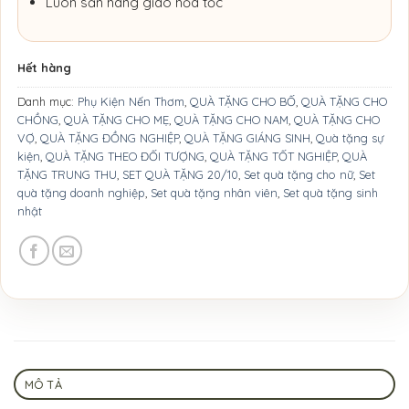
Luôn sẵn hàng giao hỏa tốc
Hết hàng
Danh mục:
Phụ Kiện Nến Thơm
,
QUÀ TẶNG CHO BỐ
,
QUÀ TẶNG CHO
CHỒNG
,
QUÀ TẶNG CHO MẸ
,
QUÀ TẶNG CHO NAM
,
QUÀ TẶNG CHO
VỢ
,
QUÀ TẶNG ĐỒNG NGHIỆP
,
QUÀ TẶNG GIÁNG SINH
,
Quà tặng sự
kiện
,
QUÀ TẶNG THEO ĐỐI TƯỢNG
,
QUÀ TẶNG TỐT NGHIỆP
,
QUÀ
TẶNG TRUNG THU
,
SET QUÀ TẶNG 20/10
,
Set quà tặng cho nữ
,
Set
quà tặng doanh nghiệp
,
Set quà tặng nhân viên
,
Set quà tặng sinh
nhật
MÔ TẢ