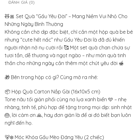
ĐÁNH GIÁ (0)
🧸🎀 Set Quà “Gấu Yêu Đời” – Mang Niềm Vui Nhỏ Cho
Những Ngày Bình Thường
Không cần chờ dịp đặc biệt, chỉ cần một hộp quà be bé
nhưng “cute hết nấc” như Gấu Yêu Đời là đã đủ khiến
người nhận nở nụ cười rồi 🥰 Một set quà chan chứa sự
tươi tắn, dễ thương và ngọt ngào – như món quà tinh
thần cho những ngày cần thêm một chút yêu đời 🍯
🎁 Bên trong hộp có gì? Cùng mở ra nhé:
📦 Hộp Quà Carton Nắp Gài (16x10x5 cm)
Tone nâu tối giản phối cùng nơ lụa xanh biển 🩵 – nhẹ
nhàng, tinh tế, phù hợp để tặng trong mọi dịp: sinh nhật
🎂, lời cảm ơn 🙏, hay đơn giản là để ai đó biết bạn luôn
nghĩ đến họ.
🐻‍❄️ Móc Khóa Gấu Mèo Đáng Yêu (2 chiếc)