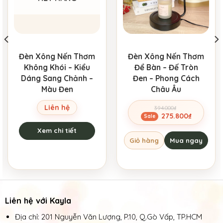
Đèn Xông Nến Thơm
Đèn Xông Nến Thơm
Không Khói – Kiểu
Để Bàn – Đế Tròn
Dáng Sang Chảnh –
Đen – Phong Cách
Màu Đen
Châu Âu
Liên hệ
394.000
₫
Giá
Giá
275.800
₫
gốc
hiện
Xem chi tiết
là:
tại
Giỏ hàng
Mua ngay
394.000₫.
là:
275.800₫.
Liên hệ với Kayla
Địa chỉ: 201 Nguyễn Văn Lượng, P.10, Q.Gò Vấp, TP.HCM