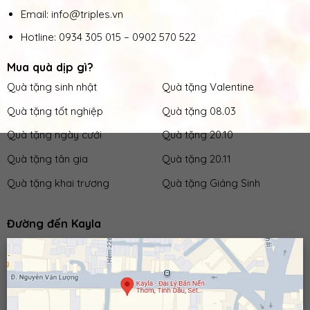
Email: info@triples.vn
Hotline:
0934 305 015
–
0902 570 522
Mua quà dịp gì?
Quà tặng sinh nhật
Quà tặng Valentine
Quà tặng tốt nghiệp
Quà tặng 08.03
Quà tặng ngày cưới
Quà tặng 20.10
Quà tặng tân gia
Quà tặng 20.11
Quà tặng khai trương
Quà tặng Giáng Sinh
Đường đến Kayla