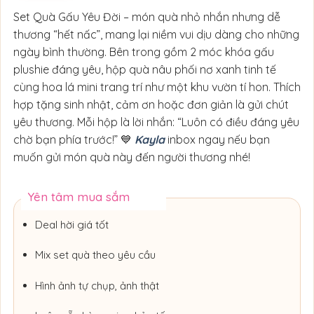
Set Quà Gấu Yêu Đời – món quà nhỏ nhắn nhưng dễ
thương “hết nấc”, mang lại niềm vui dịu dàng cho những
ngày bình thường. Bên trong gồm 2 móc khóa gấu
plushie đáng yêu, hộp quà nâu phối nơ xanh tinh tế
cùng hoa lá mini trang trí như một khu vườn tí hon. Thích
hợp tặng sinh nhật, cảm ơn hoặc đơn giản là gửi chút
yêu thương. Mỗi hộp là lời nhắn: “Luôn có điều đáng yêu
chờ bạn phía trước!” 💙
Kayla
inbox ngay nếu bạn
muốn gửi món quà này đến người thương nhé!
Yên tâm mua sắm
Deal hời giá tốt
Mix set quà theo yêu cầu
Hình ảnh tự chụp, ảnh thật