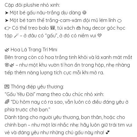
Cặp đôi plushie nhỏ xinh:
➤ Một bé gấu nâu-trắng dịu dàng 🍪
➤ Một bé tam thể trắng-cam-xám đội mũ lém lỉnh 🍊
👉 Có thể treo balo 🎒, túi xách 👜 hay decor góc học
tập 🪄 – ở đâu có “gấu”, ở đó có niềm vui 💛
🌿 Hoa Lá Trang Trí Mini
Bên trong còn có hoa trắng tinh khôi và lá xanh mát mắt
🌸🌿 – như một khu vườn tí hon ẩn trong hộp, nhẹ nhàng
tiếp thêm năng lượng tích cực mỗi khi mở ra.
💌 Thông điệp yêu thương:
“Gấu Yêu Đời” mang theo câu chúc nhỏ xinh:
🌈 “Dù hôm nay có ra sao, vẫn luôn có điều đáng yêu ở
phía trước chờ bạn.”
Dành tặng cho người yêu thương, bạn thân, hoặc cho
chính bạn – như một lời nhắc nhẹ: hãy luôn giữ trái tim vui
vẻ và đáng yêu như những chú gấu này nha! 💕