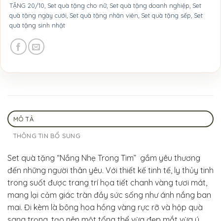
TẶNG 20/10
,
Set quà tặng cho nữ
,
Set quà tặng doanh nghiệp
,
Set
quà tặng ngày cưới
,
Set quà tặng nhân viên
,
Set quà tặng sếp
,
Set
quà tặng sinh nhật
MÔ TẢ
THÔNG TIN BỔ SUNG
Set quà tặng “Nắng Nhẹ Trong Tim” gắm yêu thương
đến những người thân yêu. Với thiết kế tinh tế, ly thủy tinh
trong suốt được trang trí họa tiết chanh vàng tươi mát,
mang lại cảm giác tràn đầy sức sống như ánh nắng ban
mai. Đi kèm là bông hoa hồng vàng rực rỡ và hộp quà
sang trọng, tạo nên một tổng thể vừa đẹp mắt vừa ý