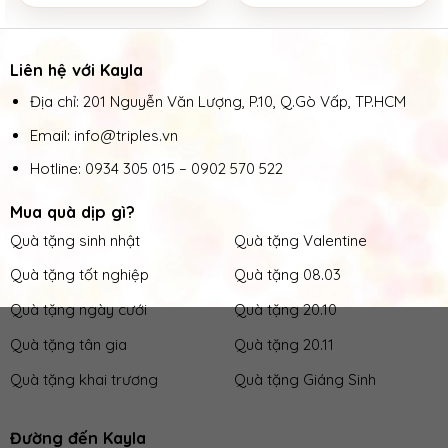
Liên hệ với Kayla
Địa chỉ: 201 Nguyễn Văn Lượng, P.10, Q.Gò Vấp, TP.HCM
Email: info@triples.vn
Hotline:
0934 305 015
–
0902 570 522
Mua quà dịp gì?
Quà tặng sinh nhật
Quà tặng Valentine
Quà tặng tốt nghiệp
Quà tặng 08.03
Quà tặng ngày cưới
Quà tặng 20.10
Quà tặng tân gia
Quà tặng 20.11
Quà tặng khai trương
Quà tặng Giáng Sinh
Đường đến Kayla