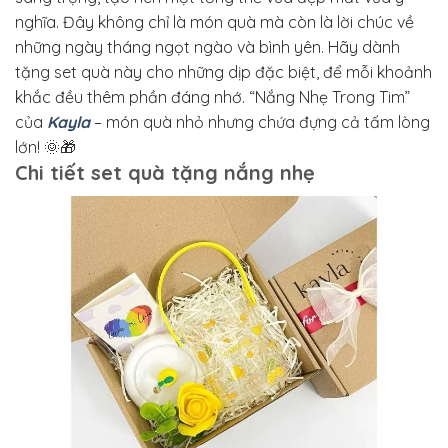
nghĩa. Đây không chỉ là món quà mà còn là lời chúc về
những ngày tháng ngọt ngào và bình yên. Hãy dành
tặng set quà này cho những dịp đặc biệt, để mỗi khoảnh
khắc đều thêm phần đáng nhớ. “Nắng Nhẹ Trong Tim”
của
Kayla
– món quà nhỏ nhưng chứa đựng cả tấm lòng
lớn! 🌞🎁
Chi tiết set quà tặng nắng nhẹ