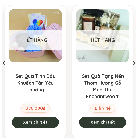
HẾT HÀNG
HẾT HÀNG
Set Quà Tinh Dầu
Set Quà Tặng Nến
Khuếch Tán Yêu
Thơm Hương Gỗ
Thương
Mùa Thu
Enchantwood’
396.000
₫
Liên hệ
Xem chi tiết
Xem chi tiết