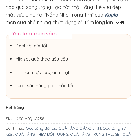
hộp quà sang trọng, tạo nên một tổng thể vừa đẹp
mắt vừa ý nghĩa. “Nắng Nhẹ Trong Tim” của
Kayla
–
món quà nhỏ nhưng chứa đựng cả tấm lòng lớn! 🌞🎁
Yên tâm mua sắm
Deal hời giá tốt
Mix set quà theo yêu cầu
Hình ảnh tự chụp, ảnh thật
Luôn sẵn hàng giao hỏa tốc
Hết hàng
SKU:
KAYLASQUA238
Danh mục:
Quà tặng đối tác
,
QUÀ TẶNG GIÁNG SINH
,
Quà tặng sự
kiện
,
QUÀ TẶNG THEO ĐỐI TƯỢNG
,
QUÀ TẶNG TRUNG THU
,
SET QUÀ