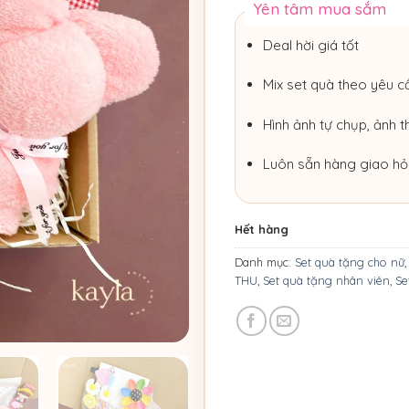
Yên tâm mua sắm
Deal hời giá tốt
Mix set quà theo yêu c
Hình ảnh tự chụp, ảnh t
Luôn sẵn hàng giao hỏ
Hết hàng
Danh mục:
Set quà tặng cho nữ
THU
,
Set quà tặng nhân viên
,
Se