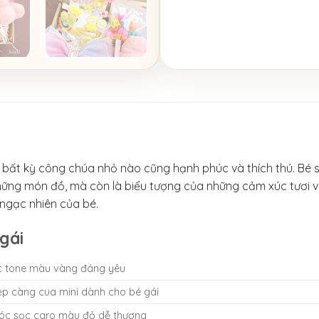
 bất kỳ công chúa nhỏ nào cũng hạnh phúc và thích thú. Bé s
những món đồ, mà còn là biểu tượng của những cảm xúc tươi 
ngạc nhiên của bé.
gái
óc tone màu vàng đáng yêu
kẹp càng cua mini dành cho bé gái
tóc sọc caro màu đỏ dễ thương