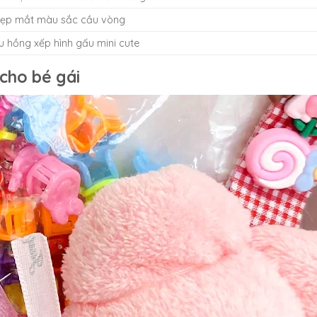
 đẹp mắt màu sắc cầu vòng
 hồng xếp hình gấu mini cute
 cho bé gái