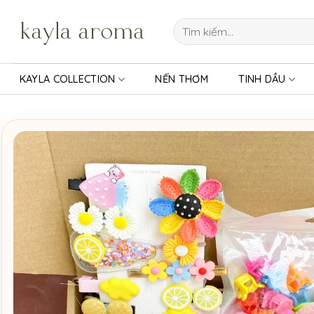
Bỏ
qua
Tìm
kiếm:
nội
dung
KAYLA COLLECTION
NẾN THƠM
TINH DẦU