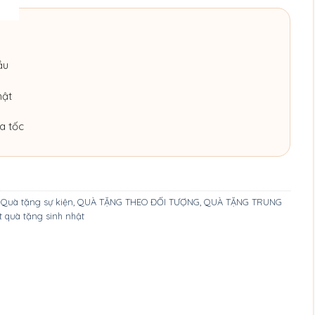
ầu
hật
a tốc
,
Quà tặng sự kiện
,
QUÀ TẶNG THEO ĐỐI TƯỢNG
,
QUÀ TẶNG TRUNG
t quà tặng sinh nhật