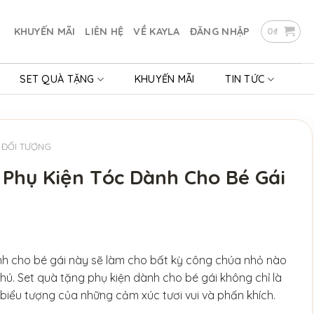
KHUYẾN MÃI
LIÊN HỆ
VỀ KAYLA
ĐĂNG NHẬP
0
₫
SET QUÀ TẶNG
KHUYẾN MÃI
TIN TỨC
 ĐỐI TƯỢNG
Phụ Kiện Tóc Dành Cho Bé Gái
nh cho bé gái này sẽ làm cho bất kỳ công chúa nhỏ nào
hú. Set quà tặng phụ kiện dành cho bé gái không chỉ là
biểu tượng của những cảm xúc tươi vui và phấn khích.