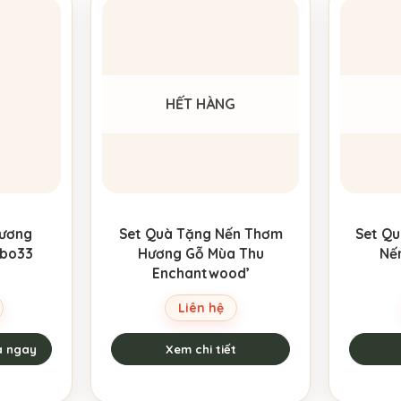
HẾT HÀNG
Hương
Set Quà Tặng Nến Thơm
Set Qu
abo33
Hương Gỗ Mùa Thu
Nế
Enchantwood’
Liên hệ
 ngay
Xem chi tiết