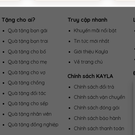
Tặng cho ai?
Truy cập nhanh
Quà tặng bạn gái
Khuyến mãi nổi bật
Quà tặng bạn trai
Tin tức mới nhất
Quà tặng cho bố
Giới thiệu Kayla
Quà tặng cho mẹ
Về trang chủ
Quà tặng cho vợ
Chính sách KAYLA
Quà tặng chồng
Chính sách đổi trả
Quà tặng đối tác
Chính sách vận chuyển
Quà tặng cho sếp
Chính sách đóng gói
Quà tặng nhân viên
Chính sách bảo hành
Quà tặng đồng nghiệp
Chính sách thanh toán