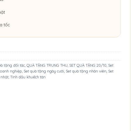
hật
a tốc
à tặng đối tác
,
QUÀ TẶNG TRUNG THU
,
SET QUÀ TẶNG 20/10
,
Set
doanh nghiệp
,
Set quà tặng ngày cưới
,
Set quà tặng nhân viên
,
Set
 nhật
,
Tinh dầu khuếch tán