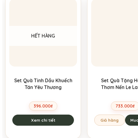
HẾT HÀNG
Set Quà Tinh Dầu Khuếch
Set Quà Tặng 
Tán Yêu Thương
Thơm Nến Le L
396.000
₫
733.000
₫
Xem chi tiết
Giỏ hàng
Mua