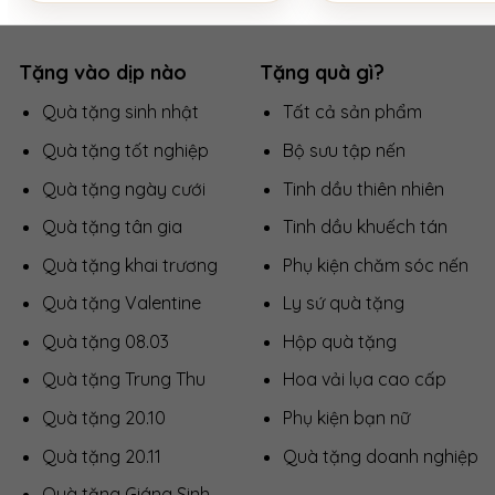
Tặng vào dịp nào
Tặng quà gì?
Quà tặng sinh nhật
Tất cả sản phẩm
Quà tặng tốt nghiệp
Bộ sưu tập nến
Quà tặng ngày cưới
Tinh dầu thiên nhiên
Quà tặng tân gia
Tinh dầu khuếch tán
Quà tặng khai trương
Phụ kiện chăm sóc nến
Quà tặng Valentine
Ly sứ quà tặng
Quà tặng 08.03
Hộp quà tặng
Quà tặng Trung Thu
Hoa vải lụa cao cấp
Quà tặng 20.10
Phụ kiện bạn nữ
Quà tặng 20.11
Quà tặng doanh nghiệp
Quà tặng Giáng Sinh