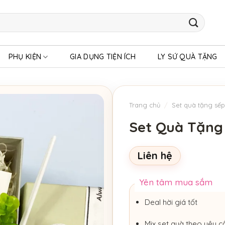
PHỤ KIỆN
GIA DỤNG TIỆN ÍCH
LY SỨ QUÀ TẶNG
Trang chủ
/
Set quà tặng sếp
Set Quà Tặng
Liên hệ
Yên tâm mua sắm
Deal hời giá tốt
Mix set quà theo yêu c