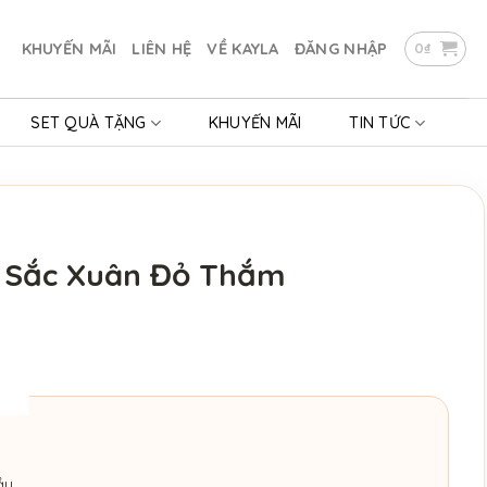
KHUYẾN MÃI
LIÊN HỆ
VỀ KAYLA
ĐĂNG NHẬP
0
₫
SET QUÀ TẶNG
KHUYẾN MÃI
TIN TỨC
 Sắc Xuân Đỏ Thắm
ầu