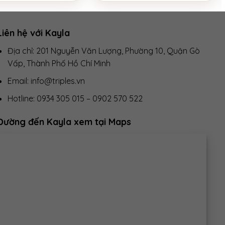
Liên hệ với Kayla
Địa chỉ: 201 Nguyễn Văn Lượng, Phường 10, Quận Gò
Vấp, Thành Phố Hồ Chí Minh
Email: info@triples.vn
Hotline:
0934 305 015
–
0902 570 522
Đường đến Kayla xem tại Maps