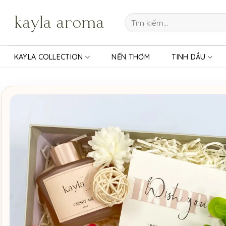
Bỏ
qua
Tìm
kiếm:
nội
dung
KAYLA COLLECTION
NẾN THƠM
TINH DẦU