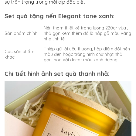
sự trân trọng trong mỗi dịp đặc biệt
Set quà tặng nến Elegant tone xanh:
Nến thơm thiết kế trọng lượng 220gr vừa ,
Sản phẩm chính
nhỏ gọn kèm thêm đó là nắp gỗ màu vàng
nhẹ tinh tế
Thiệp gửi lời yêu thương, hộp diêm đốt nến
Các sản phẩm
màu đen hoặc trắng hình chữ nhật nhỏ
khác
gọn, hoa vải decor màu xanh dương
Chi tiết hình ảnh set quà thanh nhã: