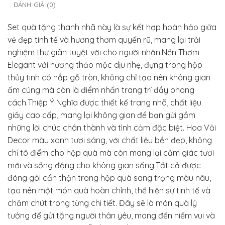
ĐÁNH GIÁ (0)
Set quà tặng thanh nhã này là sự kết hợp hoàn hảo giữa
vẻ đẹp tinh tế và hương thơm quyến rũ, mang lại trải
nghiệm thư giãn tuyệt vời cho người nhận.Nến Thơm
Elegant với hương thảo mộc dịu nhẹ, đựng trong hộp
thủy tinh có nắp gỗ tròn, không chỉ tạo nên không gian
ấm cúng mà còn là điểm nhấn trang trí đầy phong
cách.Thiệp Ý Nghĩa được thiết kế trang nhã, chất liệu
giấy cao cấp, mang lại không gian để bạn gửi gắm
những lời chúc chân thành và tình cảm đặc biệt. Hoa Vải
Decor màu xanh tươi sáng, với chất liệu bền đẹp, không
chỉ tô điểm cho hộp quà mà còn mang lại cảm giác tươi
mới và sống động cho không gian sống.Tất cả được
đóng gói cẩn thận trong hộp quà sang trọng màu nâu,
tạo nên một món quà hoàn chỉnh, thể hiện sự tinh tế và
chăm chút trong từng chi tiết. Đây sẽ là món quà lý
tưởng để gửi tặng người thân yêu, mang đến niềm vui và