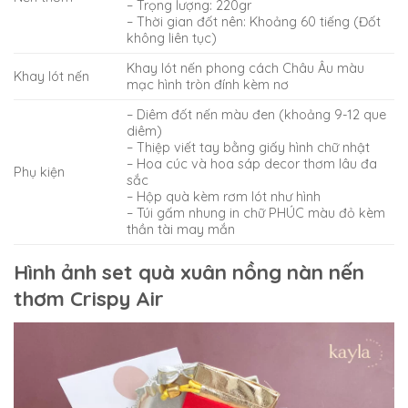
– Trọng lượng: 220gr
– Thời gian đốt nên: Khoảng 60 tiếng (Đốt
không liên tục)
Khay lót nến phong cách Châu Âu màu
Khay lót nến
mạc hình tròn đính kèm nơ
– Diêm đốt nến màu đen (khoảng 9-12 que
diêm)
– Thiệp viết tay bằng giấy hình chữ nhật
– Hoa cúc và hoa sáp decor thơm lâu đa
Phụ kiện
sắc
– Hộp quà kèm rơm lót như hình
– Túi gấm nhung in chữ PHÚC màu đỏ kèm
thần tài may mắn
Hình ảnh set quà xuân nồng nàn nến
thơm Crispy Air