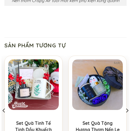
Nến thơm Crispy Air tươi mát kèm phụ kiện xung quanh
SẢN PHẨM TƯƠNG TỰ
Set Quà Tinh Tế
Set Quà Tặng
Tinh Dầu Khuếch
Hương Thơm Nến Le