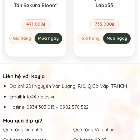
Tán Sakura Bloom’
Labo33
471.000
₫
733.000
₫
Giỏ hàng
Mua ngay
Giỏ hàng
Mua ngay
Liên hệ với Kayla
Địa chỉ: 201 Nguyễn Văn Lượng, P.10, Q.Gò Vấp, TP.HCM
Email: info@triples.vn
Hotline:
0934 305 015
–
0902 570 522
Mua quà dịp gì?
Quà tặng sinh nhật
Quà tặng Valentine