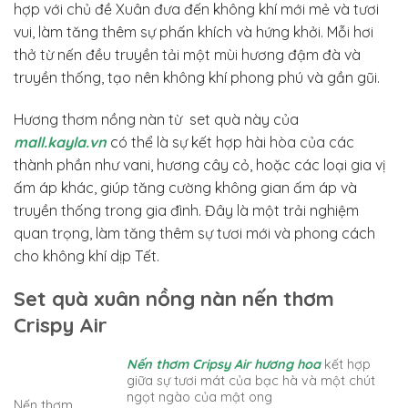
hợp với chủ đề Xuân đưa đến không khí mới mẻ và tươi
vui, làm tăng thêm sự phấn khích và hứng khởi. Mỗi hơi
thở từ nến đều truyền tải một mùi hương đậm đà và
truyền thống, tạo nên không khí phong phú và gần gũi.
Hương thơm nồng nàn từ set quà này của
mall.kayla.vn
có thể là sự kết hợp hài hòa của các
thành phần như vani, hương cây cỏ, hoặc các loại gia vị
ấm áp khác, giúp tăng cường không gian ấm áp và
truyền thống trong gia đình. Đây là một trải nghiệm
quan trọng, làm tăng thêm sự tươi mới và phong cách
cho không khí dịp Tết.
Set quà xuân nồng nàn nến thơm
Crispy Air
Nến thơm Cripsy Air hương hoa
kết hợp
giữa sự tươi mát của bạc hà và một chút
ngọt ngào của mật ong
Nến thơm