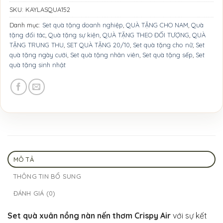
SKU:
KAYLASQUA152
Danh mục:
Set quà tặng doanh nghiệp
,
QUÀ TẶNG CHO NAM
,
Quà
tặng đối tác
,
Quà tặng sự kiện
,
QUÀ TẶNG THEO ĐỐI TƯỢNG
,
QUÀ
TẶNG TRUNG THU
,
SET QUÀ TẶNG 20/10
,
Set quà tặng cho nữ
,
Set
quà tặng ngày cưới
,
Set quà tặng nhân viên
,
Set quà tặng sếp
,
Set
quà tặng sinh nhật
MÔ TẢ
THÔNG TIN BỔ SUNG
ĐÁNH GIÁ (0)
Set quà xuân nồng nàn nến thơm Crispy Air
với sự kết