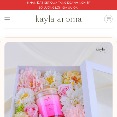
Bỏ
NHẬN ĐẶT SET QUÀ TẶNG DOANH NGHIỆP
SỐ LƯỢNG LỚN GIÁ ƯU ĐÃI
qua
nội
dung