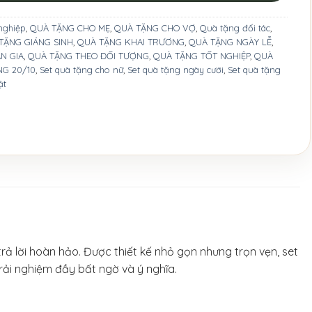
nghiệp
,
QUÀ TẶNG CHO MẸ
,
QUÀ TẶNG CHO VỢ
,
Quà tặng đối tác
,
TẶNG GIÁNG SINH
,
QUÀ TẶNG KHAI TRƯƠNG
,
QUÀ TẶNG NGÀY LỄ
,
N GIA
,
QUÀ TẶNG THEO ĐỐI TƯỢNG
,
QUÀ TẶNG TỐT NGHIỆP
,
QUÀ
NG 20/10
,
Set quà tặng cho nữ
,
Set quà tặng ngày cưới
,
Set quà tặng
ật
ả lời hoàn hảo. Được thiết kế nhỏ gọn nhưng trọn vẹn, set
trải nghiệm đầy bất ngờ và ý nghĩa.