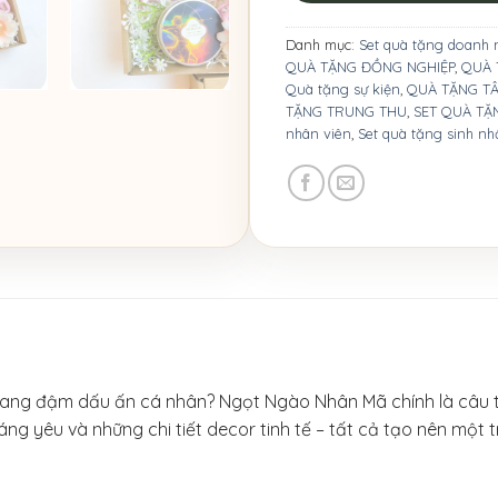
Danh mục:
Set quà tặng doanh 
QUÀ TẶNG ĐỒNG NGHIỆP
,
QUÀ 
Quà tặng sự kiện
,
QUÀ TẶNG TÂ
TẶNG TRUNG THU
,
SET QUÀ TẶ
nhân viên
,
Set quà tặng sinh nh
 mang đậm dấu ấn cá nhân? Ngọt Ngào Nhân Mã chính là câu tr
ng yêu và những chi tiết decor tinh tế – tất cả tạo nên một 