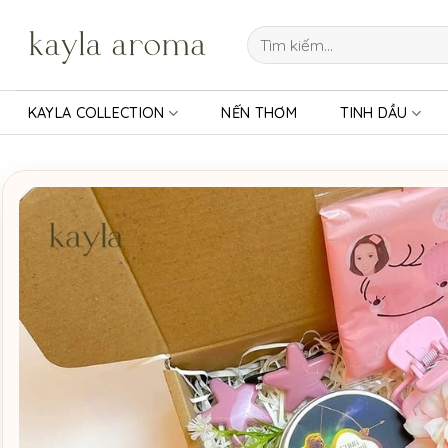
Bỏ
qua
Tìm
kiếm:
nội
dung
KAYLA COLLECTION
NẾN THƠM
TINH DẦU