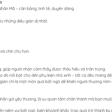
t
hân Mã – cân bằng, tinh tế, duyên dáng.
ừ những điều giản dị nhất.
 và chỉn chu hơn.
 giúp người nhận cảm thấy được thấu hiểu và trân trọng.
 nơ đỏ nổi bật cho đến phụ kiện nhỏ xinh – tất cả đều mang đế
n giản chỉ là một món quà bất ngờ để khiến người thương mỉm 
 nhắn gửi yêu thương, là sự quan tâm chân thành mà bạn muố
niềm vui bất ngờ, biến khoảnh khắc trao quà trở thành kỷ 