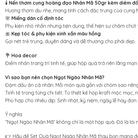
🕯
Nến thơm cung hoàng đạo Nhân Mã 50gr kèm diêm đố
Hương thơm dịu nhẹ, mang tính cách đặc trưng của cung N
🌸
Miếng dán cố định tóc
Phụ kiện nhỏ nhắn nhưng tiện dụng, thể hiện sự chăm chút t
🎀
Kẹp tóc & phụ kiện xinh xắn màu hồng
Gợi nét trẻ trung, duyên dáng và dễ thương cho phái đẹp.
💐
Hoa decor
Điểm nhấn trang trí tinh tế, giúp hộp quà trở nên lãng mạn
Vì sao bạn nên chọn Ngọt Ngào Nhân Mã?
Đậm dấu ấn cá nhân: Mỗi món quà gắn với chòm sao riêng,
Tinh tế trong từng chi tiết: Từ thiết kế hộp kraft mộc mạc,
Phù hợp cho nhiều dịp: Sinh nhật, kỷ niệm, ngày lễ hay đơ
Ý nghĩa:
“Ngọt Ngào Nhân Mã” không chỉ là một hộp quà. Đó là lời
👉 Hãy để Set Quà Ngọt Ngào Nhân Mã thay bạn mang đến 