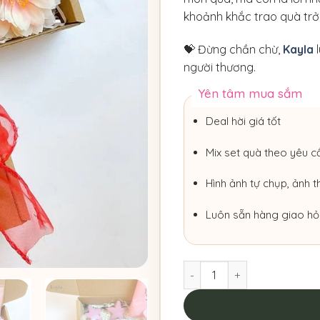
khoảnh khắc trao quà trở
💝 Đừng chần chừ,
Kayla
l
người thương.
Yên tâm mua sắm
Deal hời giá tốt
Mix set quà theo yêu c
Hình ảnh tự chụp, ảnh t
Luôn sẵn hàng giao hỏ
'Set Quà Ngọt Ngào Nhân 