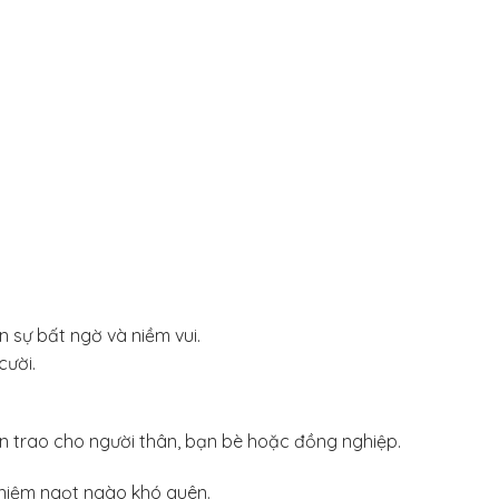
n sự bất ngờ và niềm vui.
cười.
n trao cho người thân, bạn bè hoặc đồng nghiệp.
niệm ngọt ngào khó quên.