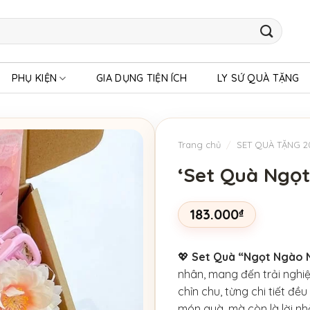
PHỤ KIỆN
GIA DỤNG TIỆN ÍCH
LY SỨ QUÀ TẶNG
Trang chủ
/
SET QUÀ TẶNG 2
‘Set Quà Ngọ
183.000
₫
💖
Set Quà “Ngọt Ngào 
nhân, mang đến trải nghiệ
chỉn chu, từng chi tiết đ
món quà, mà còn là lời nh