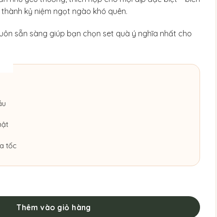
 thành kỷ niệm ngọt ngào khó quên.
uôn sẵn sàng giúp bạn chọn set quà ý nghĩa nhất cho
ầu
hật
a tốc
Mã' số lượng
Thêm vào giỏ hàng