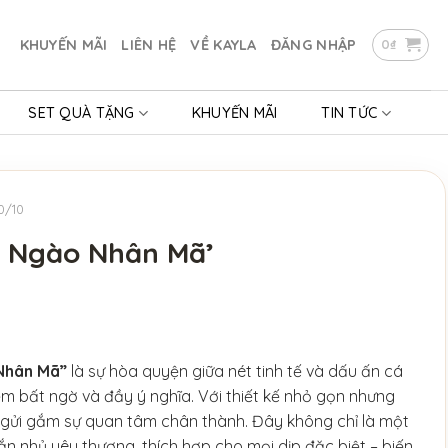
KHUYẾN MÃI
LIÊN HỆ
VỀ KAYLA
ĐĂNG NHẬP
0
₫
SET QUÀ TẶNG
KHUYẾN MÃI
TIN TỨC
0/10
t Ngào Nhân Mã’
Nhân Mã”
là sự hòa quyện giữa nét tinh tế và dấu ấn cá
m bất ngờ và đầy ý nghĩa. Với thiết kế nhỏ gọn nhưng
ều gửi gắm sự quan tâm chân thành. Đây không chỉ là một
ắn nhủ yêu thương, thích hợp cho mọi dịp đặc biệt – biến