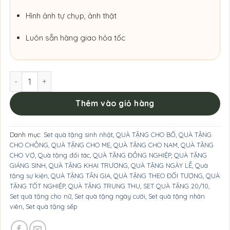
Hình ảnh tự chụp, ảnh thật
Luôn sẵn hàng giao hỏa tốc
Set Quà Tặng Thanh Sắc Tinh Túy. số lượng
Thêm vào giỏ hàng
Danh mục:
Set quà tặng sinh nhật
,
QUÀ TẶNG CHO BỐ
,
QUÀ TẶNG
CHO CHỒNG
,
QUÀ TẶNG CHO MẸ
,
QUÀ TẶNG CHO NAM
,
QUÀ TẶNG
CHO VỢ
,
Quà tặng đối tác
,
QUÀ TẶNG ĐỒNG NGHIỆP
,
QUÀ TẶNG
GIÁNG SINH
,
QUÀ TẶNG KHAI TRƯƠNG
,
QUÀ TẶNG NGÀY LỄ
,
Quà
tặng sự kiện
,
QUÀ TẶNG TÂN GIA
,
QUÀ TẶNG THEO ĐỐI TƯỢNG
,
QUÀ
TẶNG TỐT NGHIỆP
,
QUÀ TẶNG TRUNG THU
,
SET QUÀ TẶNG 20/10
,
Set quà tặng cho nữ
,
Set quà tặng ngày cưới
,
Set quà tặng nhân
viên
,
Set quà tặng sếp