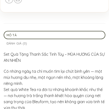
MÔ TẢ
ĐÁNH GIÁ (0)
Set Quà Tặng Thanh Sắc Tinh Túy – MÙA HƯƠNG CỦA SỰ
AN NHIÊN
Có những ngày ta chỉ muốn tìm lại chút bình yên — một
mùi hương dịu nhẹ, một ngọn nến nhỏ, một khoảng lặng
riêng mình.
Set quà White Tea ra đời từ những khoảnh khắc như thế
— nơi hương trà trắng thanh khiết hòa quyện cùng nét
sang trọng của Bleuform, tạo nên không gian vừa tinh tế
vừa thư thái.