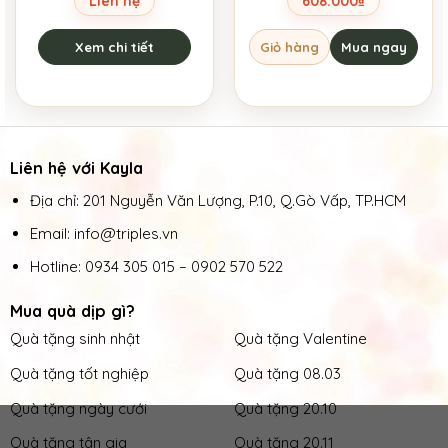
Liên hệ
608.000
₫
Xem chi tiết
Giỏ hàng
Mua ngay
Liên hệ với Kayla
Địa chỉ: 201 Nguyễn Văn Lượng, P.10, Q.Gò Vấp, TP.HCM
Email: info@triples.vn
Hotline:
0934 305 015
–
0902 570 522
Mua quà dịp gì?
Quà tặng sinh nhật
Quà tặng Valentine
Quà tặng tốt nghiệp
Quà tặng 08.03
Quà tặng ngày cưới
Quà tặng 20.10
Quà tặng tân gia
Quà tặng 20.11