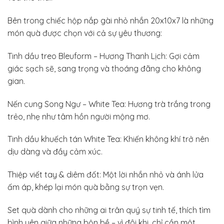
Bên trong chiếc hộp nắp gài nhỏ nhắn 20x10x7 là những
món quà được chọn với cả sự yêu thương:
Tinh dầu treo Bleuform – Hương Thanh Lịch: Gợi cảm
giác sạch sẽ, sang trọng và thoáng đãng cho không
gian.
Nến cung Song Ngư – White Tea: Hương trà trắng trong
trẻo, nhẹ như tâm hồn người mộng mơ.
Tinh dầu khuếch tán White Tea: Khiến không khí trở nên
dịu dàng và đầy cảm xúc.
Thiệp viết tay & diêm đốt: Một lời nhắn nhỏ và ánh lửa
ấm áp, khép lại món quà bằng sự trọn vẹn.
Set quà dành cho những ai trân quý sự tinh tế, thích tìm
bình yên giữa những bộn bề – vì đôi khi, chỉ cần một