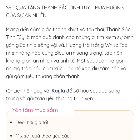
SET QUÀ TẶNG THANH SẮC TINH TÚY – MÙA HƯƠNG
CỦA SỰ AN NHIÊN
Mang đến cảm giác thanh khiết và thư thái, Thanh Sắc
Tinh Túy là món quà dành cho những ai tìm kiếm sự bình
yên giữa nhịp sống vội vã. Hương trà trắng White Tea
nhẹ nhàng hòa cùng Bleuform sang trọng, tạo nên
không gian an nhiên và tinh tế. Một set quà nhỏ gọn
nhưng tràn đầy cảm xúc – đủ để xoa dịu tâm hồn và
gửi gắm yêu thương chân thành.
👉 Liên hệ ngay với
Kayla
để sở hữu set quà sang
trọng và gửi trao yêu thương trọn vẹn.
Yên tâm mua sắm
Deal hời giá tốt
Mix set quà theo yêu cầu