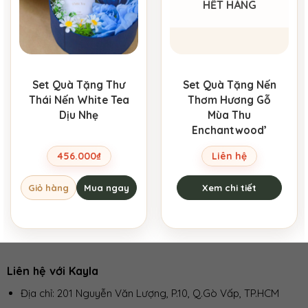
HẾT HÀNG
Set Quà Tặng Thư
Set Quà Tặng Nến
Thái Nến White Tea
Thơm Hương Gỗ
Dịu Nhẹ
Mùa Thu
Enchantwood’
456.000
₫
Liên hệ
Giỏ hàng
Mua ngay
Xem chi tiết
Liên hệ với Kayla
Địa chỉ: 201 Nguyễn Văn Lượng, P.10, Q.Gò Vấp, TP.HCM