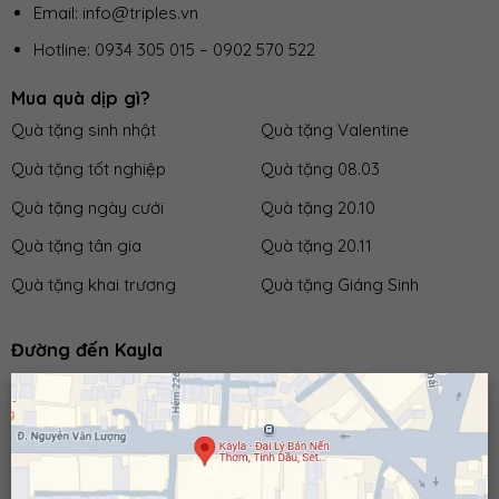
Email: info@triples.vn
Hotline:
0934 305 015
–
0902 570 522
Mua quà dịp gì?
Quà tặng sinh nhật
Quà tặng Valentine
Quà tặng tốt nghiệp
Quà tặng 08.03
Quà tặng ngày cưới
Quà tặng 20.10
Quà tặng tân gia
Quà tặng 20.11
Quà tặng khai trương
Quà tặng Giáng Sinh
Đường đến Kayla