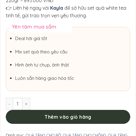
220gr – 893.000 VNĐ
👉 Liên hệ ngay với
Kayla
để sở hữu set quà white tea
tinh tế, gửi trao trọn vẹn yêu thương.
Yên tâm mua sắm
Deal hời giá tốt
Mix set quà theo yêu cầu
Hình ảnh tự chụp, ảnh thật
Luôn sẵn hàng giao hỏa tốc
'Set Quà Thanh Xuân Trà Trắng' số lượng
Thêm vào giỏ hàng
Danh mục:
QUÀ TẶNG CHO BỐ
,
QUÀ TẶNG CHO CHỒNG
,
QUÀ TẶNG