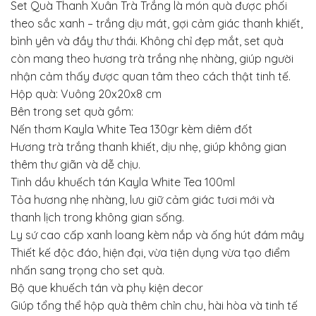
Set Quà Thanh Xuân Trà Trắng là món quà được phối
theo sắc xanh – trắng dịu mát, gợi cảm giác thanh khiết,
bình yên và đầy thư thái. Không chỉ đẹp mắt, set quà
còn mang theo hương trà trắng nhẹ nhàng, giúp người
nhận cảm thấy được quan tâm theo cách thật tinh tế.
Hộp quà: Vuông 20x20x8 cm
Bên trong set quà gồm:
Nến thơm Kayla White Tea 130gr kèm diêm đốt
Hương trà trắng thanh khiết, dịu nhẹ, giúp không gian
thêm thư giãn và dễ chịu.
Tinh dầu khuếch tán Kayla White Tea 100ml
Tỏa hương nhẹ nhàng, lưu giữ cảm giác tươi mới và
thanh lịch trong không gian sống.
Ly sứ cao cấp xanh loang kèm nắp và ống hút đám mây
Thiết kế độc đáo, hiện đại, vừa tiện dụng vừa tạo điểm
nhấn sang trọng cho set quà.
Bộ que khuếch tán và phụ kiện decor
Giúp tổng thể hộp quà thêm chỉn chu, hài hòa và tinh tế