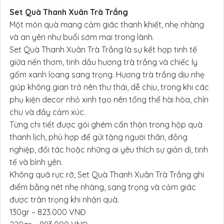
Set Quà Thanh Xuân Trà Trắng
Một món quà mang cảm giác thanh khiết, nhẹ nhàng
và an yên như buổi sớm mai trong lành.
Set Quà Thanh Xuân Trà Trắng là sự kết hợp tinh tế
giữa nến thơm, tinh dầu hương trà trắng và chiếc ly
gốm xanh loang sang trọng. Hương trà trắng dịu nhẹ
giúp không gian trở nên thư thái, dễ chịu, trong khi các
phụ kiện decor nhỏ xinh tạo nên tổng thể hài hòa, chỉn
chu và đầy cảm xúc.
Từng chi tiết được gói ghém cẩn thận trong hộp quà
thanh lịch, phù hợp để gửi tặng người thân, đồng
nghiệp, đối tác hoặc những ai yêu thích sự giản dị, tinh
tế và bình yên.
Không quá rực rỡ, Set Quà Thanh Xuân Trà Trắng ghi
điểm bằng nét nhẹ nhàng, sang trọng và cảm giác
được trân trọng khi nhận quà.
130gr – 823.000 VNĐ