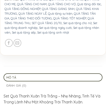
CHO MẸ
,
QUÀ TẶNG CHO NAM
,
QUÀ TẶNG CHO VỢ
,
Quà tặng đối tác
,
QUÀ TẶNG ĐỒNG NGHIỆP
,
QUÀ TẶNG GIÁNG SINH
,
QUÀ TẶNG KHAI
TRƯƠNG
,
QUÀ TẶNG NGÀY LỄ
,
Quà tặng sự kiện
,
QUÀ TẶNG TÂN
GIA
,
QUÀ TẶNG THEO ĐỐI TƯỢNG
,
QUÀ TẶNG TỐT NGHIỆP
,
QUÀ
TẶNG TRUNG THU
,
SET QUÀ TẶNG 20/10
,
Set quà tặng cho nữ
,
Set
quà tặng doanh nghiệp
,
Set quà tặng ngày cưới
,
Set quà tặng nhân
viên
,
Set quà tặng sếp
,
Set quà tặng sinh nhật
MÔ TẢ
ĐÁNH GIÁ (0)
Set Quà Thanh Xuân Trà Trắng – Nhẹ Nhàng, Tinh Tế Và
Trong Lành Như Một Khoảng Trời Thanh Xuân.