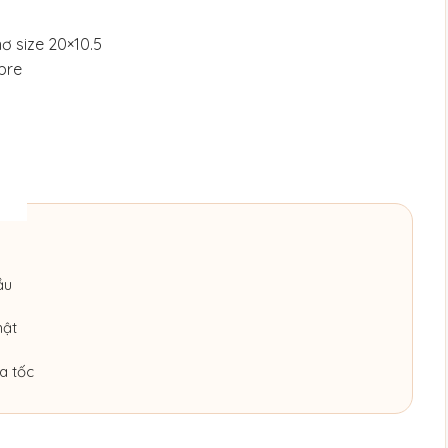
ơ size 20×10.5
bre
ầu
hật
a tốc
Blue Muse số lượng