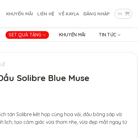
KHUYẾN MÃI
LIÊN HỆ
VỀ KAYLA
ĐĂNG NHẬP
0
₫
SET QUÀ TẶNG
KHUYẾN MÃI
TIN TỨC
 LỄ
Dầu Solibre Blue Muse
ếch tán Solibre kết hợp cùng hoa vải, đầu bông sáp và
h lịch, tạo cảm giác vừa thơm nhẹ, vừa đẹp mắt ngay từ