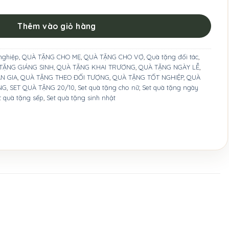
Thêm vào giỏ hàng
nghiệp
,
QUÀ TẶNG CHO MẸ
,
QUÀ TẶNG CHO VỢ
,
Quà tặng đối tác
,
TẶNG GIÁNG SINH
,
QUÀ TẶNG KHAI TRƯƠNG
,
QUÀ TẶNG NGÀY LỄ
,
N GIA
,
QUÀ TẶNG THEO ĐỐI TƯỢNG
,
QUÀ TẶNG TỐT NGHIỆP
,
QUÀ
NG
,
SET QUÀ TẶNG 20/10
,
Set quà tặng cho nữ
,
Set quà tặng ngày
t quà tặng sếp
,
Set quà tặng sinh nhật