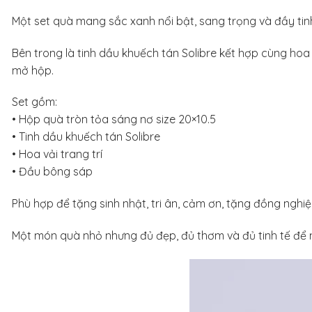
Một set quà mang sắc xanh nổi bật, sang trọng và đầy tin
Bên trong là tinh dầu khuếch tán Solibre kết hợp cùng ho
mở hộp.
Set gồm:
• Hộp quà tròn tỏa sáng nơ size 20×10.5
• Tinh dầu khuếch tán Solibre
• Hoa vải trang trí
• Đầu bông sáp
Phù hợp để tặng sinh nhật, tri ân, cảm ơn, tặng đồng nghi
Một món quà nhỏ nhưng đủ đẹp, đủ thơm và đủ tinh tế để