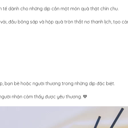
h tế dành cho những dịp cần một món quà thật chỉn chu.
a vải, đầu bông sáp và hộp quà tròn thắt nơ thanh lịch, tạo
ệp, bạn bè hoặc người thương trong những dịp đặc biệt.
 người nhận cảm thấy được yêu thương. 💙