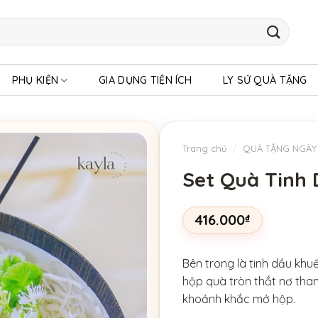
PHỤ KIỆN
GIA DỤNG TIỆN ÍCH
LY SỨ QUÀ TẶNG
Trang chủ
/
QUÀ TẶNG NGÀY
Set Quà Tinh 
416.000
₫
Bên trong là tinh dầu khu
hộp quà tròn thắt nơ than
khoảnh khắc mở hộp.