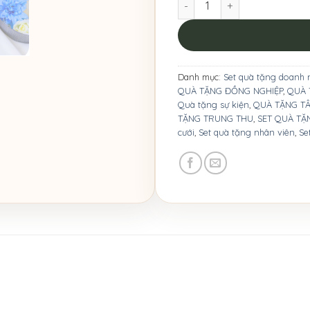
Danh mục:
Set quà tặng doanh 
QUÀ TẶNG ĐỒNG NGHIỆP
,
QUÀ 
Quà tặng sự kiện
,
QUÀ TẶNG TÂ
TẶNG TRUNG THU
,
SET QUÀ TẶ
cưới
,
Set quà tặng nhân viên
,
Se