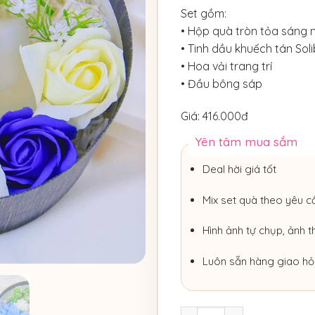
Set gồm:
• Hộp quà tròn tỏa sáng n
• Tinh dầu khuếch tán Soli
• Hoa vải trang trí
• Đầu bông sáp
Giá: 416.000đ
Yên tâm mua sắm
Deal hời giá tốt
Mix set quà theo yêu c
Hình ảnh tự chụp, ảnh t
Luôn sẵn hàng giao hỏ
Set Quà Tinh Dầu Solibre 