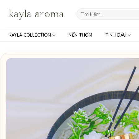
Bỏ
qua
Tìm
kiếm:
nội
dung
KAYLA COLLECTION
NẾN THƠM
TINH DẦU