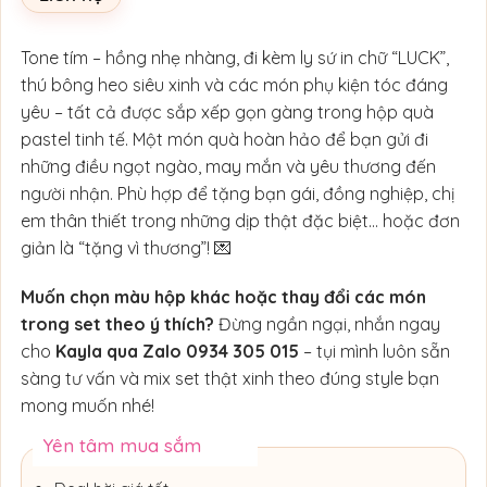
Tone tím – hồng nhẹ nhàng, đi kèm ly sứ in chữ “LUCK”,
thú bông heo siêu xinh và các món phụ kiện tóc đáng
yêu – tất cả được sắp xếp gọn gàng trong hộp quà
pastel tinh tế. Một món quà hoàn hảo để bạn gửi đi
những điều ngọt ngào, may mắn và yêu thương đến
người nhận. Phù hợp để tặng bạn gái, đồng nghiệp, chị
em thân thiết trong những dịp thật đặc biệt… hoặc đơn
giản là “tặng vì thương”! 💌
Muốn chọn màu hộp khác hoặc thay đổi các món
trong set theo ý thích?
Đừng ngần ngại, nhắn ngay
cho
Kayla qua Zalo 0934 305 015
– tụi mình luôn sẵn
sàng tư vấn và mix set thật xinh theo đúng style bạn
mong muốn nhé!
Yên tâm mua sắm