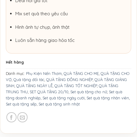
Deal hời giá tốt
Mix set quà theo yêu cầu
Hình ảnh tự chụp, ảnh thật
Luôn sẵn hàng giao hỏa tốc
Hết hàng
Danh mục:
Phụ Kiện Nến Thơm
,
QUÀ TẶNG CHO MẸ
,
QUÀ TẶNG CHO
VỢ
,
Quà tặng đối tác
,
QUÀ TẶNG ĐỒNG NGHIỆP
,
QUÀ TẶNG GIÁNG
SINH
,
QUÀ TẶNG NGÀY LỄ
,
QUÀ TẶNG TỐT NGHIỆP
,
QUÀ TẶNG
TRUNG THU
,
SET QUÀ TẶNG 20/10
,
Set quà tặng cho nữ
,
Set quà
tặng doanh nghiệp
,
Set quà tặng ngày cưới
,
Set quà tặng nhân viên
,
Set quà tặng sếp
,
Set quà tặng sinh nhật