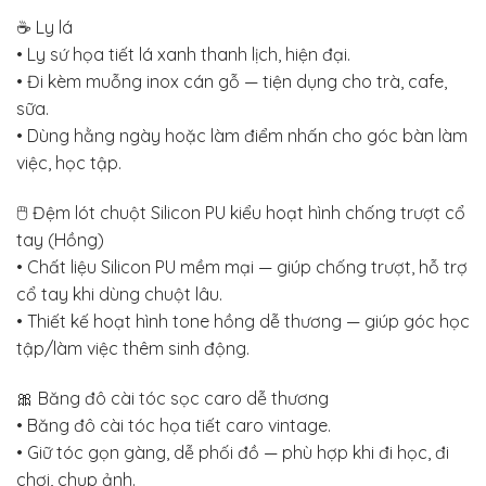
☕ Ly lá
• Ly sứ họa tiết lá xanh thanh lịch, hiện đại.
• Đi kèm muỗng inox cán gỗ — tiện dụng cho trà, cafe,
sữa.
• Dùng hằng ngày hoặc làm điểm nhấn cho góc bàn làm
việc, học tập.
🖱️ Đệm lót chuột Silicon PU kiểu hoạt hình chống trượt cổ
tay (Hồng)
• Chất liệu Silicon PU mềm mại — giúp chống trượt, hỗ trợ
cổ tay khi dùng chuột lâu.
• Thiết kế hoạt hình tone hồng dễ thương — giúp góc học
tập/làm việc thêm sinh động.
🎀 Băng đô cài tóc sọc caro dễ thương
• Băng đô cài tóc họa tiết caro vintage.
• Giữ tóc gọn gàng, dễ phối đồ — phù hợp khi đi học, đi
chơi, chụp ảnh.