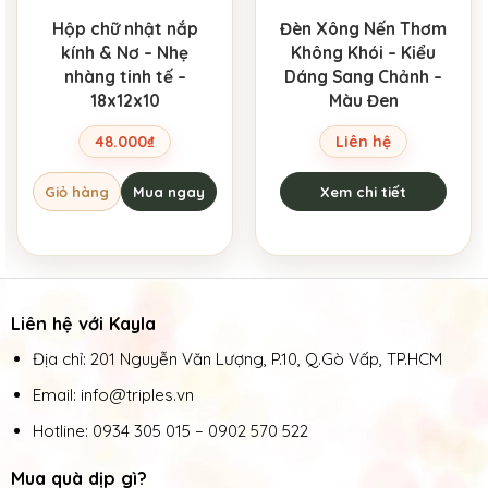
Hộp chữ nhật nắp
Đèn Xông Nến Thơm
kính & Nơ – Nhẹ
Không Khói – Kiểu
nhàng tinh tế –
Dáng Sang Chảnh –
18x12x10
Màu Đen
48.000
₫
Liên hệ
Giỏ hàng
Mua ngay
Xem chi tiết
Liên hệ với Kayla
Địa chỉ: 201 Nguyễn Văn Lượng, P.10, Q.Gò Vấp, TP.HCM
Email: info@triples.vn
Hotline:
0934 305 015
–
0902 570 522
Mua quà dịp gì?