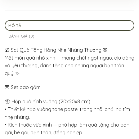
MÔ TẢ
ĐÁNH GIÁ (0)
🎁 Set Quà Tặng Hồng Nhẹ Nhàng Thương 🌸
Một món quà nhỏ xinh — mang chút ngọt ngào, dịu dàng
và yêu thương, dành tặng cho những người bạn trân
quý. ✨
💌 Set bao gồm:
📦 Hộp quà hình vuông (20x20x8 cm)
• Thiết kế hộp vuông tone pastel trang nhã, phối nơ tím
nhẹ nhàng.
• Kích thước vừa xinh — phù hợp làm quà tặng cho bạn
gái, bé gái, bạn thân, đồng nghiệp.