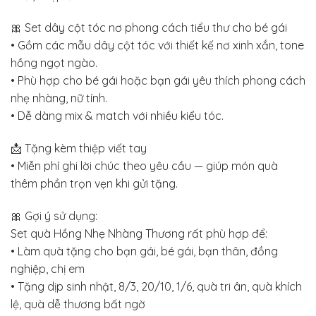
🎀 Set dây cột tóc nơ phong cách tiểu thư cho bé gái
• Gồm các mẫu dây cột tóc với thiết kế nơ xinh xắn, tone
hồng ngọt ngào.
• Phù hợp cho bé gái hoặc bạn gái yêu thích phong cách
nhẹ nhàng, nữ tính.
• Dễ dàng mix & match với nhiều kiểu tóc.
📩 Tặng kèm thiệp viết tay
• Miễn phí ghi lời chúc theo yêu cầu — giúp món quà
thêm phần trọn vẹn khi gửi tặng.
🎀 Gợi ý sử dụng:
Set quà Hồng Nhẹ Nhàng Thương rất phù hợp để:
• Làm quà tặng cho bạn gái, bé gái, bạn thân, đồng
nghiệp, chị em
• Tặng dịp sinh nhật, 8/3, 20/10, 1/6, quà tri ân, quà khích
lệ, quà dễ thương bất ngờ